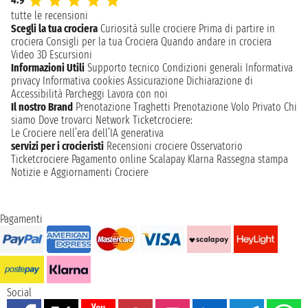
tutte le recensioni
Scegli la tua crociera
Curiosità sulle crociere
Prima di partire in
crociera
Consigli per la tua Crociera
Quando andare in crociera
Video 3D
Escursioni
Informazioni Utili
Supporto tecnico
Condizioni generali
Informativa
privacy
Informativa cookies
Assicurazione
Dichiarazione di
Accessibilità
Parcheggi
Lavora con noi
Il nostro Brand
Prenotazione Traghetti
Prenotazione Volo Privato
Chi
siamo
Dove trovarci
Network
Ticketcrociere:
Le Crociere nell’era dell’IA generativa
servizi per i crocieristi
Recensioni crociere
Osservatorio
Ticketcrociere
Pagamento online
Scalapay
Klarna
Rassegna stampa
Notizie e Aggiornamenti Crociere
Pagamenti
Social