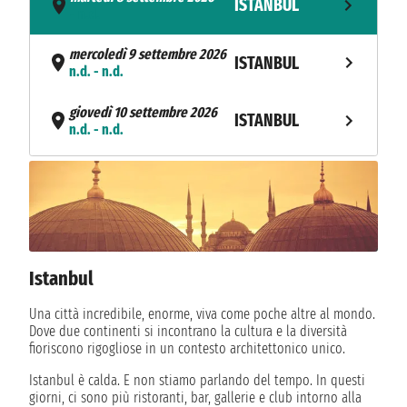
ISTANBUL
- n.d.
mercoledì 9 settembre 2026
ISTANBUL
n.d. - n.d.
giovedì 10 settembre 2026
ISTANBUL
n.d. - n.d.
venerdì 11 settembre 2026
ISTANBUL
n.d. - n.d.
sabato 12 settembre 2026
BUCAREST
n.d. - n.d.
Istanbul
domenica 13 settembre 2026
RUSE
n.d. - n.d.
Una città incredibile, enorme, viva come poche altre al mondo.
Dove due continenti si incontrano la cultura e la diversità
lunedì 14 settembre 2026
fioriscono rigogliose in un contesto architettonico unico.
VIDIN
n.d. - n.d.
Istanbul è calda. E non stiamo parlando del tempo. In questi
giorni, ci sono più ristoranti, bar, gallerie e club intorno alla
DONJI
martedì 15 settembre 2026