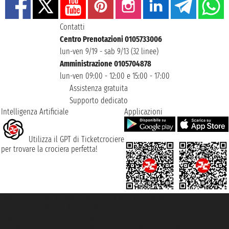
Contatti
Centro Prenotazioni 0105733006
lun-ven 9/19 - sab 9/13 (32 linee)
Amministrazione 0105704878
lun-ven 09:00 - 12:00 e 15:00 - 17:00
Assistenza gratuita
Supporto dedicato
Intelligenza Artificiale
Applicazioni
Utilizza il GPT di Ticketcrociere
per trovare la crociera perfetta!
Taoticket S.r.l. Via Brigata Liguria, 3/21 16121 Genova ©2007/2026 -
Ticketcrociere ® è un Marchio Registrato
P.Iva 06206400720 - Capitale Sociale € 100.000,00 i.v. - Iscritta alla Camera
di Commercio di Genova con REA 433093. - Aut. Prov. n° 6167/131601 -