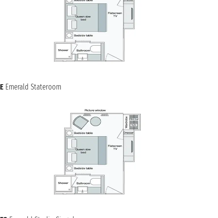
E
Emerald Stateroom