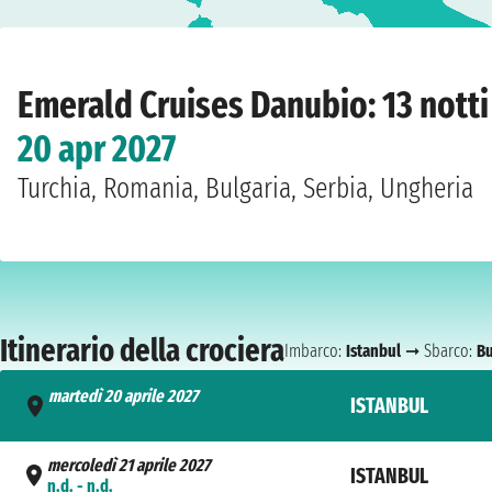
Home
›
Compagnie
›
Emerald Cruises
›
Danubio
›
Emerald Star
›
Istanbul
›
mart
Emerald Cruises Danubio: 13 notti
20 apr 2027
Turchia, Romania, Bulgaria, Serbia, Ungheria
Itinerario della crociera
Imbarco:
Istanbul
➞ Sbarco:
B
martedì 20 aprile 2027
ISTANBUL
- n.d.
mercoledì 21 aprile 2027
ISTANBUL
n.d. - n.d.