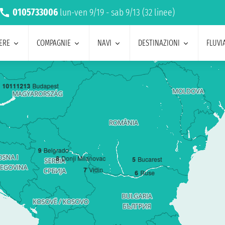
0105733006
lun-ven 9/19 - sab 9/13 (32 linee)
ERE
COMPAGNIE
NAVI
DESTINAZIONI
FLUVIA
10
11
12
13
Budapest
9
Belgrado
8
Donji Milanovac
5
Bucarest
7
Vidin
6
Ruse