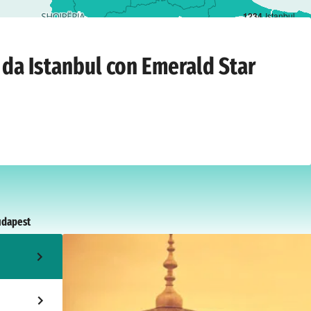
1
2
3
4
Istanbul
edì 20 aprile 2027
 da Istanbul con Emerald Star
udapest