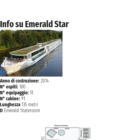
NAVIGAZIONE
giovedì 29 aprile 2027
venerdì 30 aprile 2027
Info su Emerald Star
BUDAPEST
n.d. - n.d.
sabato 1 maggio 2027
BUDAPEST
n.d. - n.d.
domenica 2 maggio 2027
BUDAPEST
n.d. - n.d.
lunedì 3 maggio 2027
Anno di costruzione:
2014
BUDAPEST
n.d.
N° ospiti:
180
N° equipaggio:
51
N° cabine:
91
Lunghezza
135 metri
D
Emerald Stateroom