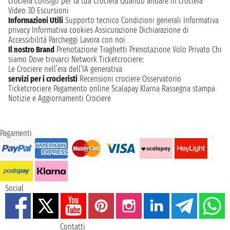
crociera
Consigli per la tua Crociera
Quando andare in crociera
Video 3D
Escursioni
Informazioni Utili
Supporto tecnico
Condizioni generali
Informativa
privacy
Informativa cookies
Assicurazione
Dichiarazione di
Accessibilità
Parcheggi
Lavora con noi
Il nostro Brand
Prenotazione Traghetti
Prenotazione Volo Privato
Chi
siamo
Dove trovarci
Network
Ticketcrociere:
Le Crociere nell’era dell’IA generativa
servizi per i crocieristi
Recensioni crociere
Osservatorio
Ticketcrociere
Pagamento online
Scalapay
Klarna
Rassegna stampa
Notizie e Aggiornamenti Crociere
Pagamenti
Social
Contatti