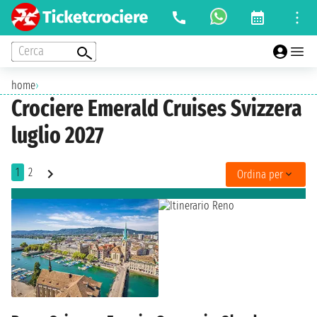
Cerca
home
›
Crociere Emerald Cruises Svizzera
luglio 2027
1
2
Ordina per