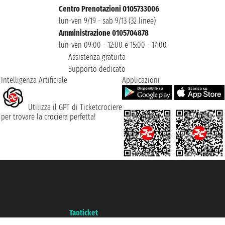
Centro Prenotazioni 0105733006
lun-ven 9/19 - sab 9/13 (32 linee)
Amministrazione 0105704878
lun-ven 09:00 - 12:00 e 15:00 - 17:00
Assistenza gratuita
Supporto dedicato
Intelligenza Artificiale
Applicazioni
Utilizza il GPT di Ticketcrociere
per trovare la crociera perfetta!
Taoticket S.r.l. Via Brigata Liguria, 3/21 16121 Genova ©2007/2026 -
Ticketcrociere ® è un Marchio Registrato
P.Iva 06206400720 - Capitale Sociale € 100.000,00 i.v. - Iscritta alla Camera
di Commercio di Genova con REA 433093. - Aut. Prov. n° 6167/131601 -
Assicurazione Unipol - polizza n. 206484182
Un portale del gruppo
Taoticket