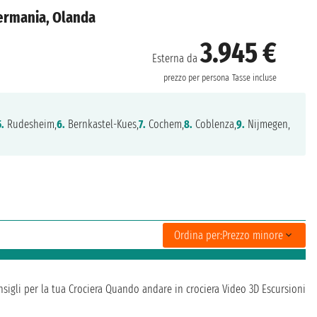
Germania, Olanda
3.945 €
Esterna da
prezzo per persona
Tasse incluse
5.
Rudesheim,
6.
Bernkastel-Kues,
7.
Cochem,
8.
Coblenza,
9.
Nijmegen,
Ordina per:
Prezzo minore
sigli per la tua Crociera
Quando andare in crociera
Video 3D
Escursioni