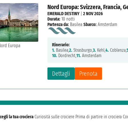
Nord Europa: Svizzera, Francia, 
EMERALD DESTINY
|
2 NOV 2026
Durata:
10 notti
Partenza da:
Basilea
Sbarco:
Amsterdam
Itinerario:
1.
Basilea,
2.
Strasburgo,
3.
Kehl,
4.
Coblenza,
10.
Dordrecht,
11.
Amsterdam
Dettagli
Prenota
cegli la tua crociera
Curiosità sulle crociere
Prima di partire in crociera
Con