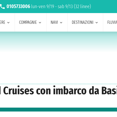
0105733006
lun-ven 9/19 - sab 9/13 (32 linee)
ERE
COMPAGNIE
NAVI
DESTINAZIONI
FLUVIA
ld Cruises con imbarco da Ba