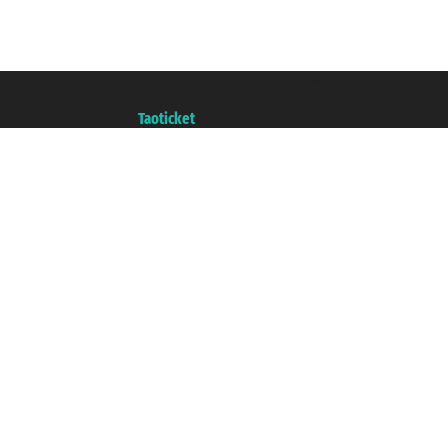
Taoticket S.r.l. Via Brigata Liguria, 3/21 16121 Genova ©2007/2026 - Ticketc
P.Iva 06206400720 - Capitale Sociale € 100.000,00 i.v. - Iscritta alla Came
Un portale del gruppo
Taoticket