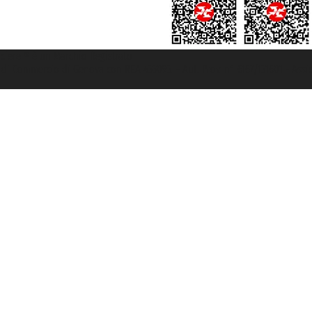
rociere ® è un Marchio Registrato
ra di Commercio di Genova con REA 433093. - Aut. Prov. n° 6167/131601 - Ass