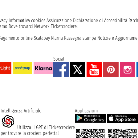
vacy
Informativa cookies
Assicurazione
Dichiarazione di Accessibilità
Parc
iamo
Dove trovarci
Network
Ticketcrociere:
Pagamento online
Scalapay
Klarna
Rassegna stampa
Notizie e Aggiornamen
Social
Intelligenza Artificiale
Applicazioni
Utilizza il GPT di Ticketcrociere
per trovare la crociera perfetta!