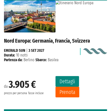
Nord Europa: Germania, Francia, Svizzera
EMERALD SUN
|
3 SET 2027
Durata:
10 notti
Partenza da:
Berlino
Sbarco:
Basilea
Dettagli
3.905 €
da
Prenota
prezzo per persona
Tasse incluse