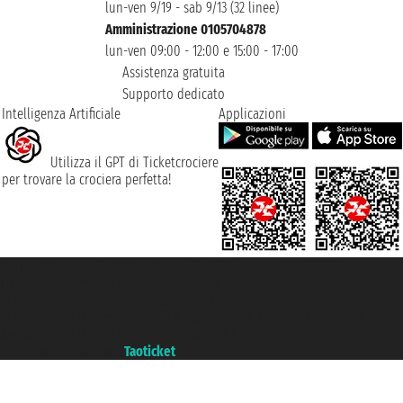
lun-ven 9/19 - sab 9/13 (32 linee)
Amministrazione 0105704878
lun-ven 09:00 - 12:00 e 15:00 - 17:00
Assistenza gratuita
Supporto dedicato
Intelligenza Artificiale
Applicazioni
Utilizza il GPT di Ticketcrociere
per trovare la crociera perfetta!
Taoticket S.r.l. Via Brigata Liguria, 3/21 16121 Genova ©2007/2026 -
Ticketcrociere ® è un Marchio Registrato
P.Iva 06206400720 - Capitale Sociale € 100.000,00 i.v. - Iscritta alla Camera
di Commercio di Genova con REA 433093. - Aut. Prov. n° 6167/131601 -
Assicurazione Unipol - polizza n. 206484182
Un portale del gruppo
Taoticket