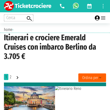
Cerca
home
›
Itinerari e crociere Emerald
Cruises con imbarco Berlino da
3.705 €
1
2
Ordina per