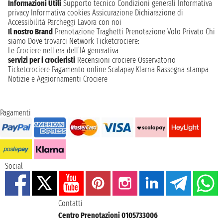
Informazioni Utili
Supporto tecnico
Condizioni generali
Informativa
privacy
Informativa cookies
Assicurazione
Dichiarazione di
Accessibilità
Parcheggi
Lavora con noi
Il nostro Brand
Prenotazione Traghetti
Prenotazione Volo Privato
Chi
siamo
Dove trovarci
Network
Ticketcrociere:
Le Crociere nell’era dell’IA generativa
servizi per i crocieristi
Recensioni crociere
Osservatorio
Ticketcrociere
Pagamento online
Scalapay
Klarna
Rassegna stampa
Notizie e Aggiornamenti Crociere
Pagamenti
Social
Contatti
Centro Prenotazioni 0105733006