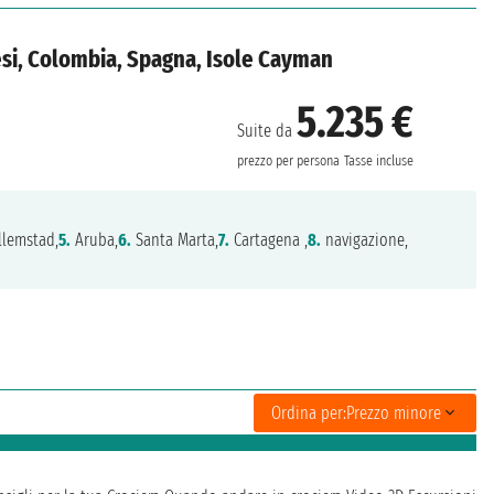
ndesi, Colombia, Spagna, Isole Cayman
5.235 €
Suite da
prezzo per persona
Tasse incluse
lemstad,
5.
Aruba,
6.
Santa Marta,
7.
Cartagena ,
8.
navigazione,
Ordina per:
Prezzo minore