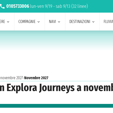
0105733006
lun-ven 9/19 - sab 9/13 (32 linee)
ERE
COMPAGNIE
NAVI
DESTINAZIONI
FLUVIA
a novembre 2027
›
Novembre 2027
con Explora Journeys a novem