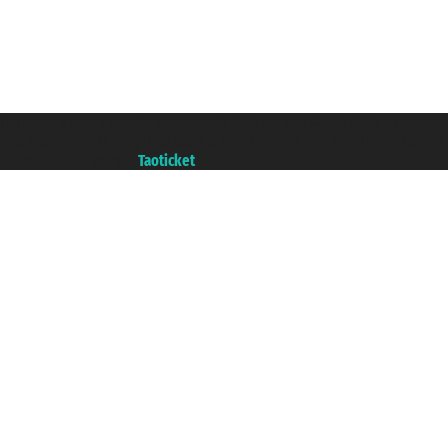
Taoticket S.r.l. Via Brigata Liguria, 3/21 16121 Genova ©2007/2026 - Ticketc
P.Iva 06206400720 - Capitale Sociale € 100.000,00 i.v. - Iscritta alla Came
Un portale del gruppo
Taoticket