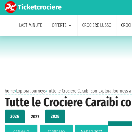
LAST MINUTE
OFFERTE
CROCIERE LUSSO
CROCI
home
›
Explora Journeys
›
Tutte le Crociere Caraibi con Explora Journeys 
Tutte le Crociere Caraibi 
2026
2028
2027