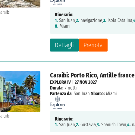
Itinerario:
1.
San Juan,
2.
navigazione,
3.
Isola Catalina,
8.
Miami
Dettagli
Prenota
Caraibi: Porto Rico, Antille franc
EXPLORA IV
|
27 NOV 2027
Durata:
7 notti
Partenza da:
San Juan
Sbarco:
Miami
Itinerario:
1.
San Juan,
2.
Gustavia,
3.
Spanish Town,
4.
na