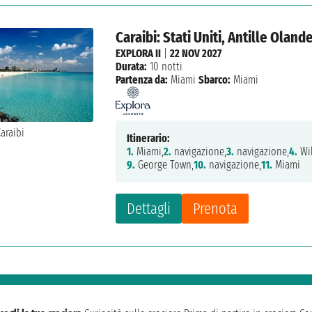
Caraibi: Stati Uniti, Antille Ola
EXPLORA II
|
22 NOV 2027
Durata:
10 notti
Partenza da:
Miami
Sbarco:
Miami
Itinerario:
1.
Miami,
2.
navigazione,
3.
navigazione,
4.
Wil
9.
George Town,
10.
navigazione,
11.
Miami
Dettagli
Prenota