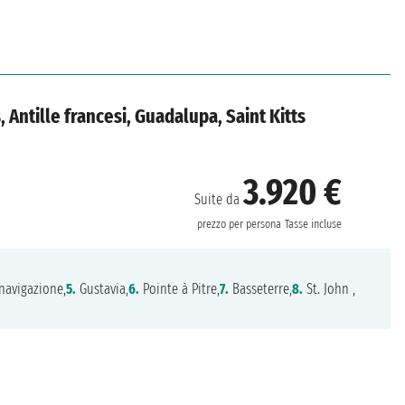
s, Antille francesi, Guadalupa, Saint Kitts
3.920 €
Suite da
prezzo per persona
Tasse incluse
navigazione,
5.
Gustavia,
6.
Pointe à Pitre,
7.
Basseterre,
8.
St. John ,