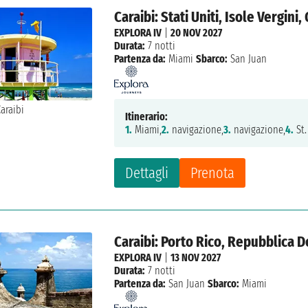
Caraibi: Stati Uniti, Isole Vergini
EXPLORA IV
|
20 NOV 2027
Durata:
7 notti
Partenza da:
Miami
Sbarco:
San Juan
Itinerario:
1.
Miami,
2.
navigazione,
3.
navigazione,
4.
St.
Dettagli
Prenota
Caraibi: Porto Rico, Repubblica D
EXPLORA IV
|
13 NOV 2027
Durata:
7 notti
Partenza da:
San Juan
Sbarco:
Miami