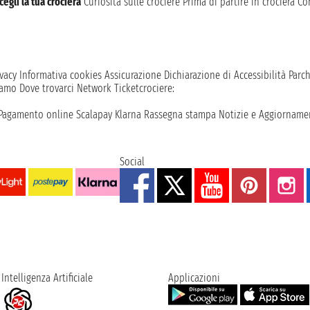
cegli la tua crociera
Curiosità sulle crociere
Prima di partire in crociera
Con
vacy
Informativa cookies
Assicurazione
Dichiarazione di Accessibilità
Parc
iamo
Dove trovarci
Network
Ticketcrociere:
Pagamento online
Scalapay
Klarna
Rassegna stampa
Notizie e Aggiornamen
Social
Intelligenza Artificiale
Applicazioni