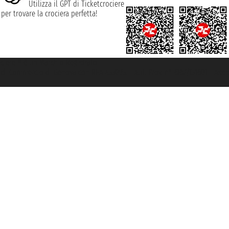
Utilizza il GPT di Ticketcrociere
per trovare la crociera perfetta!
rociere ® è un Marchio Registrato
ra di Commercio di Genova con REA 433093. - Aut. Prov. n° 6167/131601 - Ass