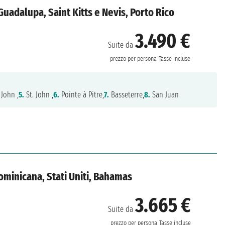
, Guadalupa, Saint Kitts e Nevis, Porto Rico
3.490 €
Suite da
prezzo per persona
Tasse incluse
 John ,
5.
St. John ,
6.
Pointe à Pitre,
7.
Basseterre,
8.
San Juan
ominicana, Stati Uniti, Bahamas
3.665 €
Suite da
prezzo per persona
Tasse incluse