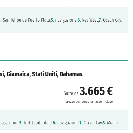
4.
San Felipe de Puerto Plata,
5.
navigazione,
6.
Key West,
7.
Ocean Cay,
esi, Giamaica, Stati Uniti, Bahamas
3.665 €
Suite da
prezzo per persona
Tasse incluse
vigazione,
5.
Fort Lauderdale,
6.
navigazione,
7.
Ocean Cay,
8.
Miami