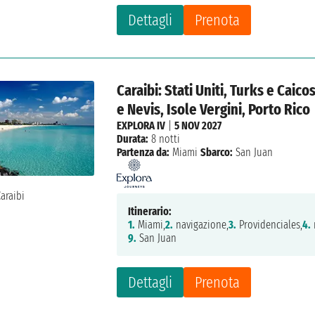
Dettagli
Prenota
Caraibi: Stati Uniti, Turks e Caico
e Nevis, Isole Vergini, Porto Rico
EXPLORA IV
|
5 NOV 2027
Durata:
8 notti
Partenza da:
Miami
Sbarco:
San Juan
Itinerario:
1.
Miami,
2.
navigazione,
3.
Providenciales,
4.
9.
San Juan
Dettagli
Prenota