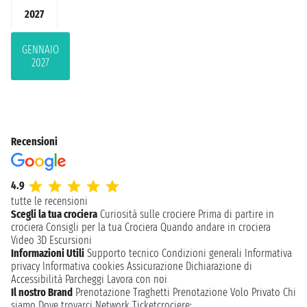
2027
GENNAIO
2027
Recensioni
4.9
tutte le recensioni
Scegli la tua crociera
Curiosità sulle crociere
Prima di partire in
crociera
Consigli per la tua Crociera
Quando andare in crociera
Video 3D
Escursioni
Informazioni Utili
Supporto tecnico
Condizioni generali
Informativa
privacy
Informativa cookies
Assicurazione
Dichiarazione di
Accessibilità
Parcheggi
Lavora con noi
Il nostro Brand
Prenotazione Traghetti
Prenotazione Volo Privato
Chi
siamo
Dove trovarci
Network
Ticketcrociere: