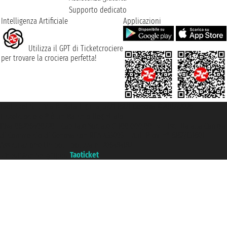
Supporto dedicato
Intelligenza Artificiale
Applicazioni
Utilizza il GPT di Ticketcrociere
per trovare la crociera perfetta!
Taoticket S.r.l. Via Brigata Liguria, 3/21 16121 Genova ©2007/2026 -
Ticketcrociere ® è un Marchio Registrato
P.Iva 06206400720 - Capitale Sociale € 100.000,00 i.v. - Iscritta alla Camera
di Commercio di Genova con REA 433093. - Aut. Prov. n° 6167/131601 -
Assicurazione Unipol - polizza n. 206484182
Un portale del gruppo
Taoticket