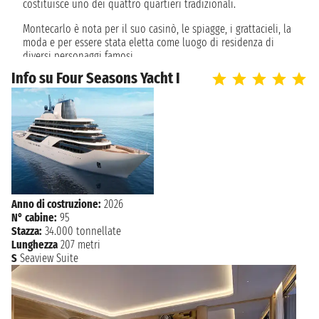
costituisce uno dei quattro quartieri tradizionali.
PALMA DI
domenica 16 agosto 2026
n.d.
MAIORCA
Montecarlo è nota per il suo casinò, le spiagge, i grattacieli, la
moda e per essere stata eletta come luogo di residenza di
diversi personaggi famosi.
Info su Four Seasons Yacht I
Il quartiere Monte-Carlo confina a nord-est con i quartieri
Larvotto e La Rousse / Saint Romain, a nord-ovest con i
quartieri La Condamine e Saint Michel e a nord con la Francia,
costituendo ormai un unico agglomerato urbano con il
comune francese di Beausoleil.
Anno di costruzione:
2026
N° cabine:
95
Stazza:
34.000 tonnellate
Lunghezza
207 metri
S
Seaview Suite