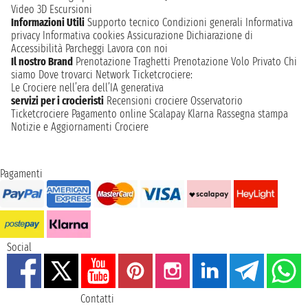
Video 3D
Escursioni
Informazioni Utili
Supporto tecnico
Condizioni generali
Informativa
privacy
Informativa cookies
Assicurazione
Dichiarazione di
Accessibilità
Parcheggi
Lavora con noi
Il nostro Brand
Prenotazione Traghetti
Prenotazione Volo Privato
Chi
siamo
Dove trovarci
Network
Ticketcrociere:
Le Crociere nell’era dell’IA generativa
servizi per i crocieristi
Recensioni crociere
Osservatorio
Ticketcrociere
Pagamento online
Scalapay
Klarna
Rassegna stampa
Notizie e Aggiornamenti Crociere
Pagamenti
Social
Contatti