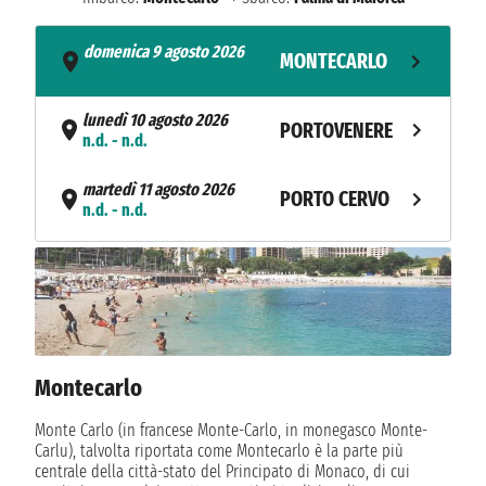
domenica 9 agosto 2026
MONTECARLO
- n.d.
lunedì 10 agosto 2026
PORTOVENERE
n.d. - n.d.
martedì 11 agosto 2026
PORTO CERVO
n.d. - n.d.
mercoledì 12 agosto 2026
PORT FRÉJUS
n.d. - n.d.
giovedì 13 agosto 2026
SAINT TROPEZ
n.d. - n.d.
Montecarlo
NAVIGAZIONE
venerdì 14 agosto 2026
sabato 15 agosto 2026
Monte Carlo (in francese Monte-Carlo, in monegasco Monte-
PORT VENDRES
n.d. - n.d.
Carlu), talvolta riportata come Montecarlo è la parte più
centrale della città-stato del Principato di Monaco, di cui