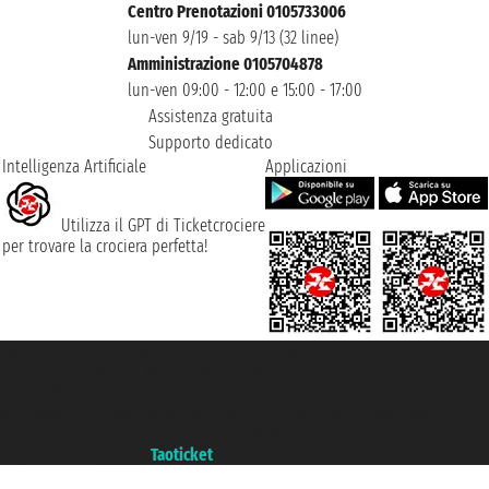
Centro Prenotazioni 0105733006
lun-ven 9/19 - sab 9/13 (32 linee)
Amministrazione 0105704878
lun-ven 09:00 - 12:00 e 15:00 - 17:00
Assistenza gratuita
Supporto dedicato
Intelligenza Artificiale
Applicazioni
Utilizza il GPT di Ticketcrociere
per trovare la crociera perfetta!
Taoticket S.r.l. Via Brigata Liguria, 3/21 16121 Genova ©2007/2026 -
Ticketcrociere ® è un Marchio Registrato
P.Iva 06206400720 - Capitale Sociale € 100.000,00 i.v. - Iscritta alla Camera
di Commercio di Genova con REA 433093. - Aut. Prov. n° 6167/131601 -
Assicurazione Unipol - polizza n. 206484182
Un portale del gruppo
Taoticket