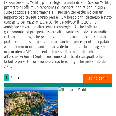
La Four Seasons Yacht I, prima elegante unità di Four Season Yachts,
promette di offrire un'esperienza di crociera inedita con le sue 95
suite spaziose e panoramiche e il suo servizio esclusivo con un
rapporto ospite/equipaggio pari a 1:1. A bordo ogni dettaglio è stato
concepito per massimizzare comfort e privacy, il tutto un un
ambiente elegante e altamente tecnologico. Anche l’offerta
gastronomica si prospetta essere altrettanto esclusiva, con undici
ristoranti e lounge che propongono dalla cucina mediterranea ai
piatti personalizzati per soddisfare anche il più esigente dei palati.
A bordo non mancheranno un’area dedicata a bambini e ragazzi,
una moderna SPA e un centro fitness all’avanguardia oltre
all’esclusiva Funnel Suite panoramica strutturata su quattro livelli.
Debutto previsto con crociere verso le isole greche nell’aprile del
2026.
1
2
Ordina per