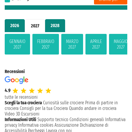
2026
2028
2027
GENNAIO
FEBBRAIO
MARZO
APRILE
MAGGIO
2027
2027
2027
2027
2027
Recensioni
4.9
tutte le recensioni
Scegli la tua crociera
Curiosità sulle crociere
Prima di partire in
crociera
Consigli per la tua Crociera
Quando andare in crociera
Video 3D
Escursioni
Informazioni Utili
Supporto tecnico
Condizioni generali
Informativa
privacy
Informativa cookies
Assicurazione
Dichiarazione di
Accessibilità
Parcheggi
Lavora con noi