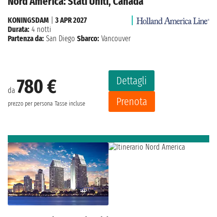
Nord America: Stati Uniti, Canada
KONINGSDAM
|
3 APR 2027
Durata:
4 notti
Partenza da:
San Diego
Sbarco:
Vancouver
Dettagli
780 €
da
Prenota
prezzo per persona
Tasse incluse