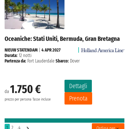
Oceaniche: Stati Uniti, Bermuda, Gran Bretagna
NIEUW STATENDAM
|
4 APR 2027
Durata:
12 notti
Partenza da:
Fort Lauderdale
Sbarco:
Dover
Dettagli
1.750 €
da
Prenota
prezzo per persona
Tasse incluse
1
2
..4
Ordina per