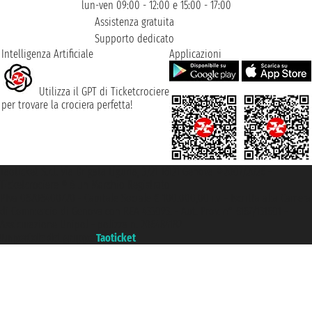
lun-ven 09:00 - 12:00 e 15:00 - 17:00
Assistenza gratuita
Supporto dedicato
Intelligenza Artificiale
Applicazioni
Utilizza il GPT di Ticketcrociere
per trovare la crociera perfetta!
Taoticket S.r.l. Via Brigata Liguria, 3/21 16121 Genova ©2007/2026 -
Ticketcrociere ® è un Marchio Registrato
P.Iva 06206400720 - Capitale Sociale € 100.000,00 i.v. - Iscritta alla Camera
di Commercio di Genova con REA 433093. - Aut. Prov. n° 6167/131601 -
Assicurazione Unipol - polizza n. 206484182
Un portale del gruppo
Taoticket