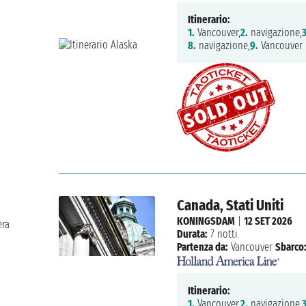
Itinerario:
1.
Vancouver,
2.
navigazione,
3
8.
navigazione,
9.
Vancouver
Canada, Stati Uniti
KONINGSDAM
|
12 SET 2026
era
Durata:
7 notti
Partenza da:
Vancouver
Sbarco
Itinerario:
1.
Vancouver,
2.
navigazione,
3