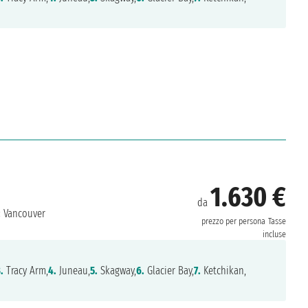
1.630 €
da
:
Vancouver
prezzo per persona
Tasse
incluse
.
Tracy Arm,
4.
Juneau,
5.
Skagway,
6.
Glacier Bay,
7.
Ketchikan,