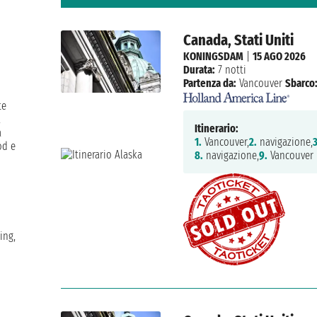
Canada, Stati Uniti
KONINGSDAM
|
15 AGO 2026
Durata:
7 notti
Partenza da:
Vancouver
Sbarco
te
l
Itinerario:
a
1.
Vancouver,
2.
navigazione,
3
od e
8.
navigazione,
9.
Vancouver
ing,