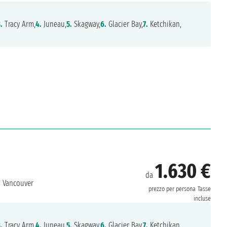
.
Tracy Arm,
4.
Juneau,
5.
Skagway,
6.
Glacier Bay,
7.
Ketchikan,
1.630 €
da
:
Vancouver
prezzo per persona
Tasse
incluse
.
Tracy Arm,
4.
Juneau,
5.
Skagway,
6.
Glacier Bay,
7.
Ketchikan,