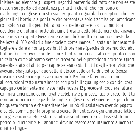
Inizierei ad elencare gli aspetti negativi partendo dal fatto che non esiste
nessun supporto od assistenza per tutti i clienti che non sono di
madrelingua inglese. questo sia per quanto riguarda la reception che per 
giornali di bordo, sia per la tv che presentava solo trasmissioni american
con solo 4 canali operativi. La pulizia delle camere lasciava molto a
desiderare e l'ultima notte abbiamo trovato delle blatte nere che giravan
sulle nostre coperte (veramente da incubo). inoltre ci hanno chiesto la
bellezza di 350 dollari a fine crociera come mance. E' stata un'impresa farl
togliere e dare a noi la possibilità di premiare (perchè di premio dovrebb
trattarsi) i meritevoli con le mance. Inoltre non ci è stato recapitato il co
in cabina come abbiamo sempre ricevuto nelle precedenti crociere. Quest
sarebbe stato di aiuto per capire se erano stati fatti degli errori visto che
avevano sbagliato per due volte il blocco sulle carte di credito (senza
riuscire a sistemare questa situazione). Per finire farei un accenno
all'escursioni fatte naturalmente sempre in lingua inglese e con dei costi
capogiro certamente mai viste nelle nostre 12 precedenti crociere fatte a
con navi americane come royal e celebrity e princess. Faccio presente il t
non tanto per me che parlo la lingua inglese discretamente ma per chi n
ha questa fortuna e che meriterebbe un pò di assistenza avendo pagato 
discreta somma per la propria crociera. Dimenticavo ogni annuncio fatto 
in inglese non sarebbe stato capito assolutamente se ci fosse stato un
pericolo imminente. Gli annunci devono essere assolutamente almeno in
quattro lingue.