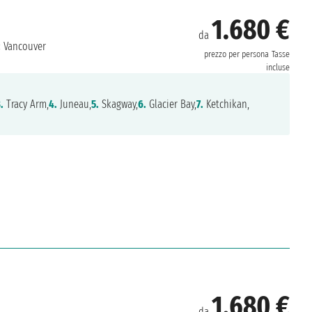
1.680 €
da
:
Vancouver
prezzo per persona
Tasse
incluse
.
Tracy Arm,
4.
Juneau,
5.
Skagway,
6.
Glacier Bay,
7.
Ketchikan,
1.680 €
da