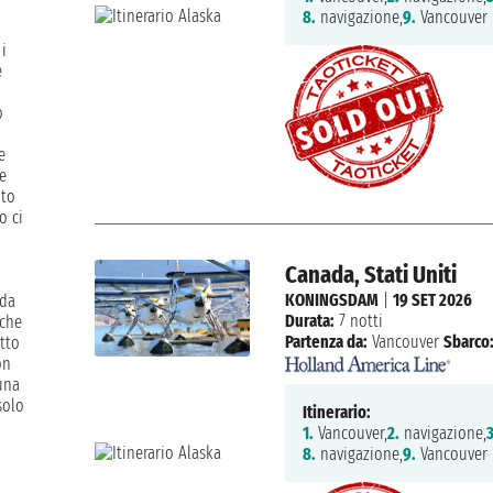
8.
navigazione,
9.
Vancouver
i
e
o
e
e
nto
o ci
Canada, Stati Uniti
KONINGSDAM
|
19 SET 2026
 da
Durata:
7 notti
nche
Partenza da:
Vancouver
Sbarco
utto
on
una
solo
Itinerario:
1.
Vancouver,
2.
navigazione,
3
8.
navigazione,
9.
Vancouver