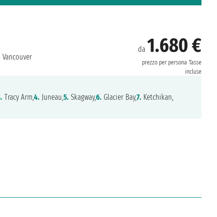
1.680 €
da
:
Vancouver
prezzo per persona
Tasse
incluse
.
Tracy Arm,
4.
Juneau,
5.
Skagway,
6.
Glacier Bay,
7.
Ketchikan,