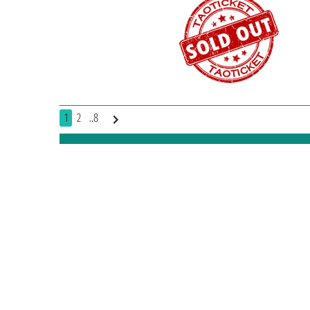
1
2
..8