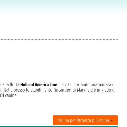
i alla flotta
Holland America Line
nel 2016 portando una ventata di
in Italia presso lo stabilimento Fincantieri di Marghera è in grado di
331 cabine.
Ordina per:
Partenza più vicina