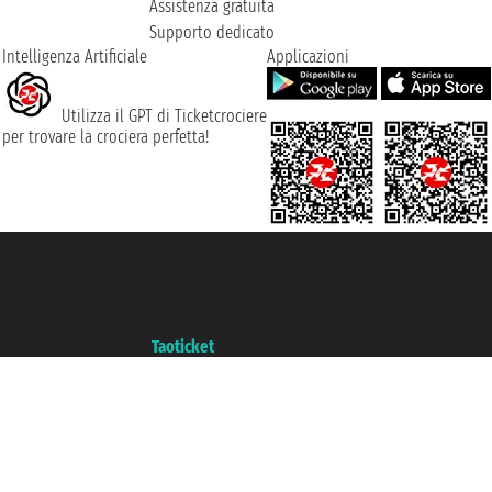
Assistenza gratuita
Supporto dedicato
Intelligenza Artificiale
Applicazioni
Utilizza il GPT di Ticketcrociere
per trovare la crociera perfetta!
Taoticket S.r.l. Via Brigata Liguria, 3/21 16121 Genova ©2007/2026 -
Ticketcrociere ® è un Marchio Registrato
P.Iva 06206400720 - Capitale Sociale € 100.000,00 i.v. - Iscritta alla Camera
di Commercio di Genova con REA 433093. - Aut. Prov. n° 6167/131601 -
Assicurazione Unipol - polizza n. 206484182
Un portale del gruppo
Taoticket