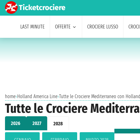
LAST MINUTE
OFFERTE
CROCIERE LUSSO
CROCI
home
›
Holland America Line
›
Tutte le Crociere Mediterraneo con Hollan
Tutte le Crociere Mediterr
2026
2027
2028