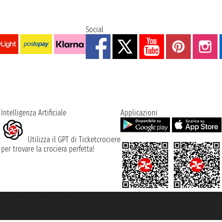
Social
Intelligenza Artificiale
Applicazioni
Utilizza il GPT di Ticketcrociere
per trovare la crociera perfetta!
rociere ® è un Marchio Registrato
ra di Commercio di Genova con REA 433093. - Aut. Prov. n° 6167/131601 - Ass