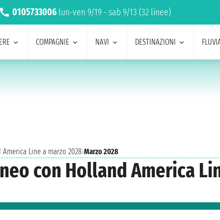
0105733006
lun-ven 9/19 - sab 9/13 (32 linee)
ERE
COMPAGNIE
NAVI
DESTINAZIONI
FLUVIA
d America Line a marzo 2028
›
Marzo 2028
aneo con Holland America Li