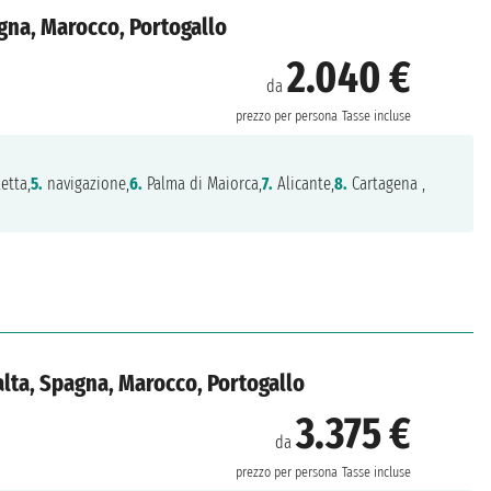
gna, Marocco, Portogallo
2.040 €
da
prezzo per persona
Tasse incluse
etta,
5.
navigazione,
6.
Palma di Maiorca,
7.
Alicante,
8.
Cartagena ,
alta, Spagna, Marocco, Portogallo
3.375 €
da
prezzo per persona
Tasse incluse