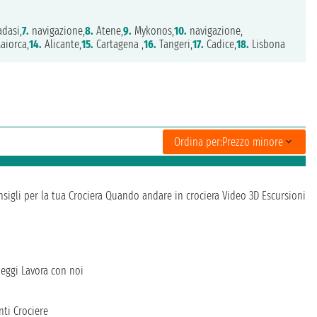
dasi,
7.
navigazione,
8.
Atene,
9.
Mykonos,
10.
navigazione,
aiorca,
14.
Alicante,
15.
Cartagena ,
16.
Tangeri,
17.
Cadice,
18.
Lisbona
Ordina per:
Prezzo minore
sigli per la tua Crociera
Quando andare in crociera
Video 3D
Escursioni
heggi
Lavora con noi
ti Crociere