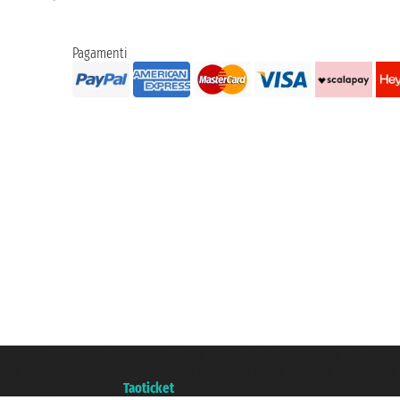
Pagamenti
Taoticket S.r.l. Via Brigata Liguria, 3/21 16121 Genova ©2007/2026 - Ticketc
P.Iva 06206400720 - Capitale Sociale € 100.000,00 i.v. - Iscritta alla Came
Un portale del gruppo
Taoticket