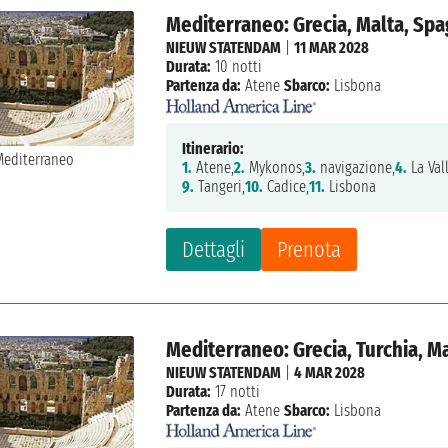
Mediterraneo: Grecia, Malta, Spa
NIEUW STATENDAM
|
11 MAR 2028
Durata:
10 notti
Partenza da:
Atene
Sbarco:
Lisbona
Itinerario:
1.
Atene,
2.
Mykonos,
3.
navigazione,
4.
La Vall
9.
Tangeri,
10.
Cadice,
11.
Lisbona
Dettagli
Prenota
Mediterraneo: Grecia, Turchia, M
NIEUW STATENDAM
|
4 MAR 2028
Durata:
17 notti
Partenza da:
Atene
Sbarco:
Lisbona