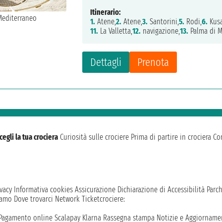
Itinerario:
1.
Atene,
2.
Atene,
3.
Santorini,
5.
Rodi,
6.
Kusa
11.
La Valletta,
12.
navigazione,
13.
Palma di M
Dettagli
Prenota
cegli la tua crociera
Curiosità sulle crociere
Prima di partire in crociera
Con
vacy
Informativa cookies
Assicurazione
Dichiarazione di Accessibilità
Parc
iamo
Dove trovarci
Network
Ticketcrociere:
Pagamento online
Scalapay
Klarna
Rassegna stampa
Notizie e Aggiornamen