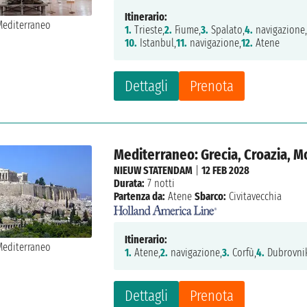
Itinerario:
1.
Trieste,
2.
Fiume,
3.
Spalato,
4.
navigazione
10.
Istanbul,
11.
navigazione,
12.
Atene
Dettagli
Prenota
Mediterraneo: Grecia, Croazia, M
NIEUW STATENDAM
|
12 FEB 2028
Durata:
7 notti
Partenza da:
Atene
Sbarco:
Civitavecchia
Itinerario:
1.
Atene,
2.
navigazione,
3.
Corfù,
4.
Dubrovni
Dettagli
Prenota