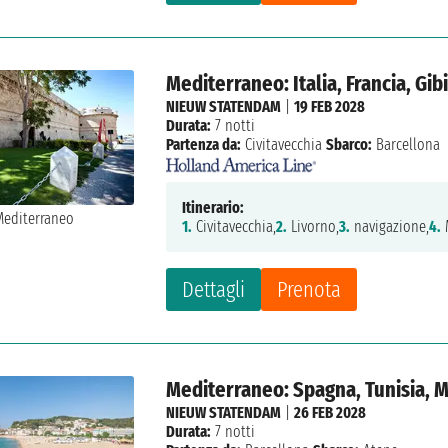
Mediterraneo: Italia, Francia, Gib
NIEUW STATENDAM
|
19 FEB 2028
Durata:
7 notti
Partenza da:
Civitavecchia
Sbarco:
Barcellona
Itinerario:
1.
Civitavecchia,
2.
Livorno,
3.
navigazione,
4.
M
Dettagli
Prenota
Mediterraneo: Spagna, Tunisia, M
NIEUW STATENDAM
|
26 FEB 2028
Durata:
7 notti