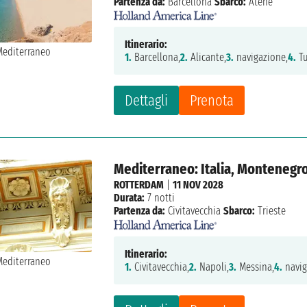
Partenza da:
Barcellona
Sbarco:
Atene
Itinerario:
1.
Barcellona,
2.
Alicante,
3.
navigazione,
4.
Tu
Dettagli
Prenota
Mediterraneo: Italia, Montenegro
ROTTERDAM
|
11 NOV 2028
Durata:
7 notti
Partenza da:
Civitavecchia
Sbarco:
Trieste
Itinerario:
1.
Civitavecchia,
2.
Napoli,
3.
Messina,
4.
navig