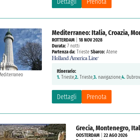
Dettagli
Prenota
Mediterraneo: Italia, Croazia, M
ROTTERDAM
|
18 NOV 2028
Durata:
7 notti
Partenza da:
Trieste
Sbarco:
Atene
Itinerario:
1.
Trieste,
2.
Trieste,
3.
navigazione,
4.
Dubrov
Dettagli
Prenota
Grecia, Montenegro, Ital
OOSTERDAM
|
22 AGO 2026