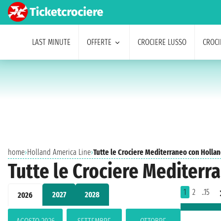
LAST MINUTE
OFFERTE
CROCIERE LUSSO
CROCI
home
›
Holland America Line
›
Tutte le Crociere Mediterraneo con Holla
Tutte le Crociere Mediterr
1
2
..15
2027
2028
2026