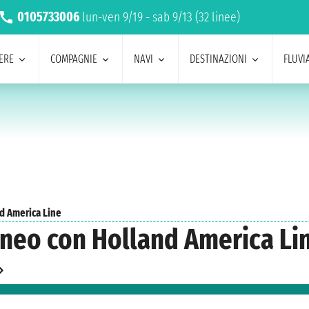
0105733006
lun-ven 9/19 - sab 9/13 (32 linee)
ERE
COMPAGNIE
NAVI
DESTINAZIONI
FLUVIA
nd America Line
aneo con Holland America Li