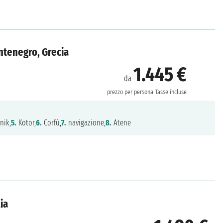
ontenegro, Grecia
1.445 €
da
prezzo per persona
Tasse incluse
nik,
5.
Kotor,
6.
Corfù,
7.
navigazione,
8.
Atene
ia