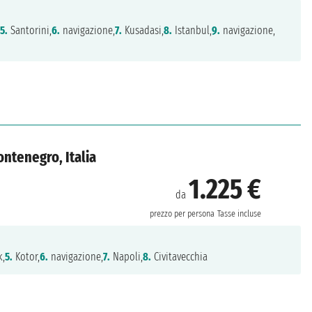
,
5.
Santorini,
6.
navigazione,
7.
Kusadasi,
8.
Istanbul,
9.
navigazione,
ontenegro, Italia
1.225 €
da
prezzo per persona
Tasse incluse
k,
5.
Kotor,
6.
navigazione,
7.
Napoli,
8.
Civitavecchia