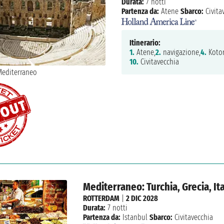
Durata:
7 notti
Partenza da:
Atene
Sbarco:
Civita
Itinerario:
1.
Atene,
2.
navigazione,
4.
Kotor
10.
Civitavecchia
Mediterraneo: Turchia, Grecia, Ita
ROTTERDAM
|
2 DIC 2028
Durata:
7 notti
Partenza da:
Istanbul
Sbarco:
Civitavecchia