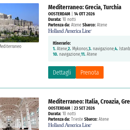
Mediterraneo: Grecia, Turchia
OOSTERDAM
|
14 OTT 2026
Durata:
10 notti
Partenza da:
Atene
Sbarco:
Atene
Itinerario:
1.
Atene,
2.
Mykonos,
3.
navigazione,
4.
Istanb
10.
navigazione,
11.
Atene
Dettagli
Prenota
Mediterraneo: Italia, Croazia, Gre
OOSTERDAM
|
23 SET 2026
Durata:
10 notti
Partenza da:
Trieste
Sbarco:
Atene