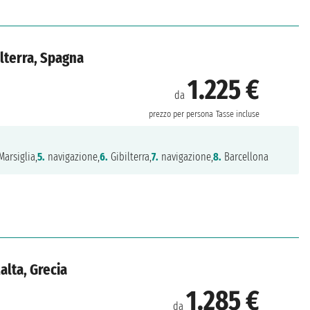
ilterra, Spagna
1.225 €
da
prezzo per persona
Tasse incluse
arsiglia,
5.
navigazione,
6.
Gibilterra,
7.
navigazione,
8.
Barcellona
alta, Grecia
1.285 €
da