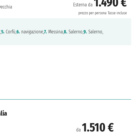
1.490 €
Esterna da
vecchia
prezzo per persona
Tasse incluse
,
5.
Corfù,
6.
navigazione,
7.
Messina,
8.
Salerno,
9.
Salerno,
lia
1.510 €
da