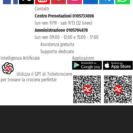
Contatti
Centro Prenotazioni 0105733006
lun-ven 9/19 - sab 9/13 (32 linee)
Amministrazione 0105704878
lun-ven 09:00 - 12:00 e 15:00 - 17:00
Assistenza gratuita
Supporto dedicato
Intelligenza Artificiale
Applicazioni
Utilizza il GPT di Ticketcrociere
per trovare la crociera perfetta!
Taoticket S.r.l. Via Brigata Liguria, 3/21 16121 Genova ©2007/2026 -
Ticketcrociere ® è un Marchio Registrato
P.Iva 06206400720 - Capitale Sociale € 100.000,00 i.v. - Iscritta alla Camera
di Commercio di Genova con REA 433093. - Aut. Prov. n° 6167/131601 -
Assicurazione Unipol - polizza n. 206484182