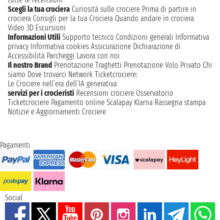
Scegli la tua crociera
Curiosità sulle crociere
Prima di partire in
crociera
Consigli per la tua Crociera
Quando andare in crociera
Video 3D
Escursioni
Informazioni Utili
Supporto tecnico
Condizioni generali
Informativa
privacy
Informativa cookies
Assicurazione
Dichiarazione di
Accessibilità
Parcheggi
Lavora con noi
Il nostro Brand
Prenotazione Traghetti
Prenotazione Volo Privato
Chi
siamo
Dove trovarci
Network
Ticketcrociere:
Le Crociere nell’era dell’IA generativa
servizi per i crocieristi
Recensioni crociere
Osservatorio
Ticketcrociere
Pagamento online
Scalapay
Klarna
Rassegna stampa
Notizie e Aggiornamenti Crociere
Pagamenti
Social