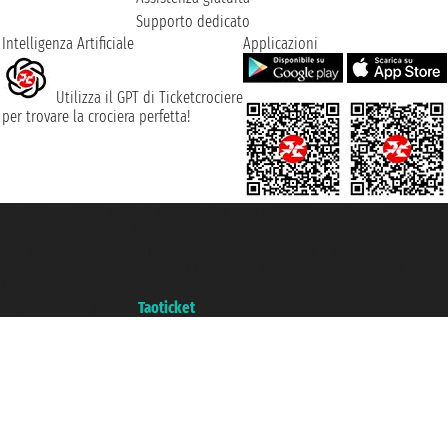
Supporto dedicato
Intelligenza Artificiale
Applicazioni
Utilizza il GPT di Ticketcrociere
per trovare la crociera perfetta!
Taoticket S.r.l. Via Brigata Liguria, 3/21 16121 Genova ©2007/2026 -
Ticketcrociere ® è un Marchio Registrato
P.Iva 06206400720 - Capitale Sociale € 100.000,00 i.v. - Iscritta alla Camera
di Commercio di Genova con REA 433093. - Aut. Prov. n° 6167/131601 -
Assicurazione Unipol - polizza n. 206484182
Un portale del gruppo
Taoticket