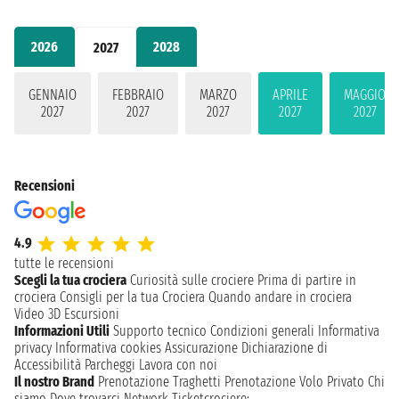
2026
2028
2027
GENNAIO
FEBBRAIO
MARZO
APRILE
MAGGIO
2027
2027
2027
2027
2027
Recensioni
4.9
tutte le recensioni
Scegli la tua crociera
Curiosità sulle crociere
Prima di partire in
crociera
Consigli per la tua Crociera
Quando andare in crociera
Video 3D
Escursioni
Informazioni Utili
Supporto tecnico
Condizioni generali
Informativa
privacy
Informativa cookies
Assicurazione
Dichiarazione di
Accessibilità
Parcheggi
Lavora con noi
Il nostro Brand
Prenotazione Traghetti
Prenotazione Volo Privato
Chi
siamo
Dove trovarci
Network
Ticketcrociere: