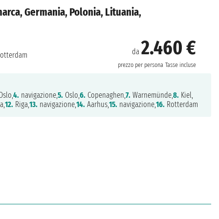
arca, Germania, Polonia, Lituania,
2.460 €
da
otterdam
prezzo per persona
Tasse incluse
slo,
4.
navigazione,
5.
Oslo,
6.
Copenaghen,
7.
Warnemünde,
8.
Kiel,
a,
12.
Riga,
13.
navigazione,
14.
Aarhus,
15.
navigazione,
16.
Rotterdam