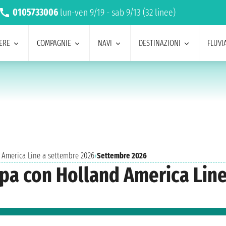
0105733006
lun-ven 9/19 - sab 9/13 (32 linee)
ERE
COMPAGNIE
NAVI
DESTINAZIONI
FLUVIA
 America Line a settembre 2026
›
Settembre 2026
opa con Holland America Lin