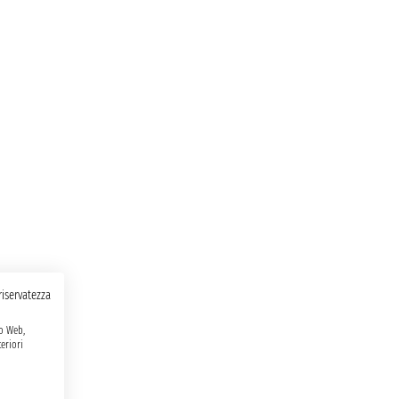
 riservatezza
to Web,
eriori