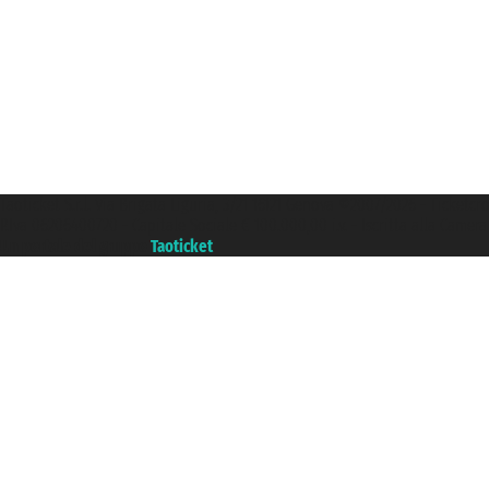
Taoticket S.r.l. Via Brigata Liguria, 3/21 16121 Genova ©2007/2026 - Ticketc
P.Iva 06206400720 - Capitale Sociale € 100.000,00 i.v. - Iscritta alla Came
Un portale del gruppo
Taoticket