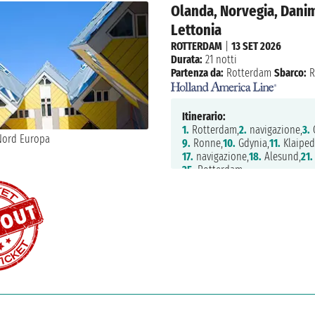
Olanda, Norvegia, Danim
Lettonia
ROTTERDAM
|
13 SET 2026
Durata:
21 notti
Partenza da:
Rotterdam
Sbarco:
R
Itinerario:
1.
Rotterdam,
2.
navigazione,
3.
O
9.
Ronne,
10.
Gdynia,
11.
Klaiped
17.
navigazione,
18.
Alesund,
21.
25.
Rotterdam