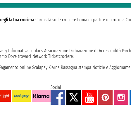
cegli la tua crociera
Curiosità sulle crociere
Prima di partire in crociera
Con
vacy
Informativa cookies
Assicurazione
Dichiarazione di Accessibilità
Parc
iamo
Dove trovarci
Network
Ticketcrociere:
Pagamento online
Scalapay
Klarna
Rassegna stampa
Notizie e Aggiornamen
Social