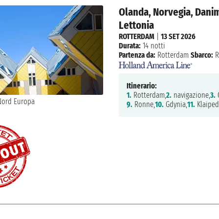
Olanda, Norvegia, Danim
Lettonia
ROTTERDAM
|
13 SET 2026
Durata:
14 notti
Partenza da:
Rotterdam
Sbarco:
R
Itinerario:
1.
Rotterdam,
2.
navigazione,
3.
O
9.
Ronne,
10.
Gdynia,
11.
Klaiped