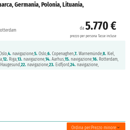
arca, Germania, Polonia, Lituania,
5.770 €
da
otterdam
prezzo per persona
Tasse incluse
slo,
4.
navigazione,
5.
Oslo,
6.
Copenaghen,
7.
Warnemünde,
8.
Kiel,
a,
12.
Riga,
13.
navigazione,
14.
Aarhus,
15.
navigazione,
16.
Rotterdam,
Haugesund,
22.
navigazione,
23.
Eidfjord,
24.
navigazione,
Ordina per:
Prezzo minore