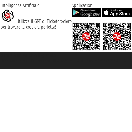
Intelligenza Artificiale
Applicazioni
Utilizza il GPT di Ticketcrociere
per trovare la crociera perfetta!
rociere ® è un Marchio Registrato
ra di Commercio di Genova con REA 433093. - Aut. Prov. n° 6167/131601 - Ass