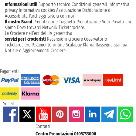
Informazioni Utili
Supporto tecnico
Condizioni generali
Informativa
privacy
Informativa cookies
Assicurazione
Dichiarazione di
Accessibilità
Parcheggi
Lavora con noi
Il nostro Brand
Prenotazione Traghetti
Prenotazione Volo Privato
Chi
siamo
Dove trovarci
Network
Ticketcrociere:
Le Crociere nell’era dell’IA generativa
servizi per i crocieristi
Recensioni crociere
Osservatorio
Ticketcrociere
Pagamento online
Scalapay
Klarna
Rassegna stampa
Notizie e Aggiornamenti Crociere
Pagamenti
Social
Contatti
Centro Prenotazioni 0105733006