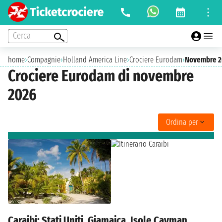
Cerca
home
›
Compagnie
›
Holland America Line
›
Crociere Eurodam
›
Novembre 2
Crociere Eurodam di novembre
2026
Ordina per
Caraibi: Stati Uniti, Giamaica, Isole Cayman,