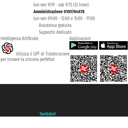
lun-ven 9/19 - sab 9/13 (32 linee)
Amministrazione 0105704878
lun-ven 09:00 - 12:00 e 15:00 - 17:00
Assistenza gratuita
Supporto dedicato
Intelligenza Artificiale
Applicazioni
Utilizza il GPT di Ticketcrociere
per trovare la crociera perfetta!
Taoticket S.r.l. Via Brigata Liguria, 3/21 16121 Genova ©2007/2026 -
Ticketcrociere ® è un Marchio Registrato
P.Iva 06206400720 - Capitale Sociale € 100.000,00 i.v. - Iscritta alla Camera
di Commercio di Genova con REA 433093. - Aut. Prov. n° 6167/131601 -
Assicurazione Unipol - polizza n. 206484182
Un portale del gruppo
Taoticket