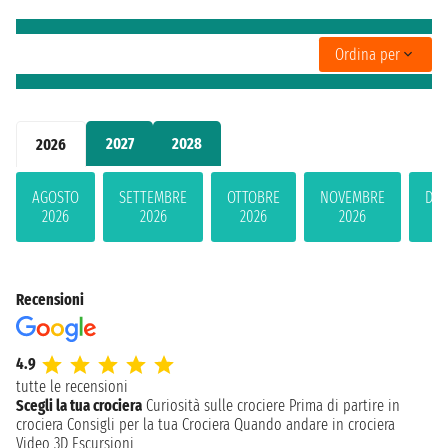
Ordina per
2027
2028
2026
AGOSTO
SETTEMBRE
OTTOBRE
NOVEMBRE
DIC
2026
2026
2026
2026
2
Recensioni
4.9
tutte le recensioni
Scegli la tua crociera
Curiosità sulle crociere
Prima di partire in
crociera
Consigli per la tua Crociera
Quando andare in crociera
Video 3D
Escursioni