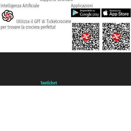
Intelligenza Artificiale
Applicazioni
Utilizza il GPT di Ticketcrociere
per trovare la crociera perfetta!
Taoticket S.r.l. Via Brigata Liguria, 3/21 16121 Genova ©2007/2026 -
Ticketcrociere ® è un Marchio Registrato
P.Iva 06206400720 - Capitale Sociale € 100.000,00 i.v. - Iscritta alla Camera
di Commercio di Genova con REA 433093. - Aut. Prov. n° 6167/131601 -
Assicurazione Unipol - polizza n. 206484182
Un portale del gruppo
Taoticket