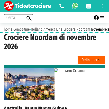
Cerca
home
›
Compagnie
›
Holland America Line
›
Crociere Noordam
›
Novembre 
Crociere Noordam di novembre
2026
Ordina per
Australia, Papua Nuova Guinea