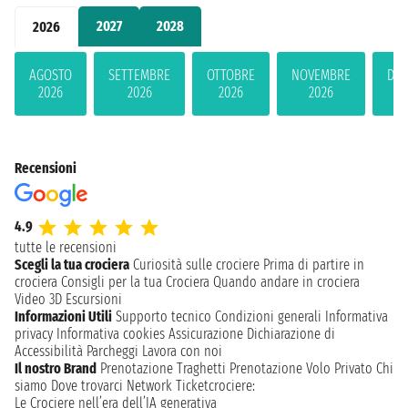
2027
2028
2026
AGOSTO
SETTEMBRE
OTTOBRE
NOVEMBRE
DIC
2026
2026
2026
2026
2
Recensioni
4.9
tutte le recensioni
Scegli la tua crociera
Curiosità sulle crociere
Prima di partire in
crociera
Consigli per la tua Crociera
Quando andare in crociera
Video 3D
Escursioni
Informazioni Utili
Supporto tecnico
Condizioni generali
Informativa
privacy
Informativa cookies
Assicurazione
Dichiarazione di
Accessibilità
Parcheggi
Lavora con noi
Il nostro Brand
Prenotazione Traghetti
Prenotazione Volo Privato
Chi
siamo
Dove trovarci
Network
Ticketcrociere:
Le Crociere nell’era dell’IA generativa