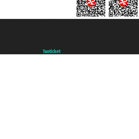
Taoticket S.r.l. Via Brigata Liguria, 3/21 16121 Genova ©2007/2026 -
Ticketcrociere ® è un Marchio Registrato
P.Iva 06206400720 - Capitale Sociale € 100.000,00 i.v. - Iscritta alla Camera
di Commercio di Genova con REA 433093. - Aut. Prov. n° 6167/131601 -
Assicurazione Unipol - polizza n. 206484182
Un portale del gruppo
Taoticket