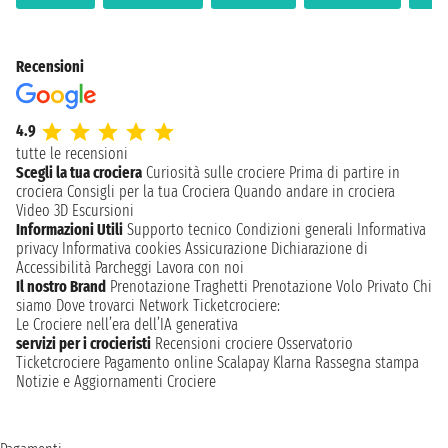
Recensioni
4.9
tutte le recensioni
Scegli la tua crociera
Curiosità sulle crociere
Prima di partire in
crociera
Consigli per la tua Crociera
Quando andare in crociera
Video 3D
Escursioni
Informazioni Utili
Supporto tecnico
Condizioni generali
Informativa
privacy
Informativa cookies
Assicurazione
Dichiarazione di
Accessibilità
Parcheggi
Lavora con noi
Il nostro Brand
Prenotazione Traghetti
Prenotazione Volo Privato
Chi
siamo
Dove trovarci
Network
Ticketcrociere:
Le Crociere nell’era dell’IA generativa
servizi per i crocieristi
Recensioni crociere
Osservatorio
Ticketcrociere
Pagamento online
Scalapay
Klarna
Rassegna stampa
Notizie e Aggiornamenti Crociere