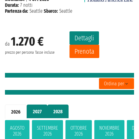
Durata:
7 notti
Partenza da:
Seattle
Sbarco:
Seattle
Dettagli
1.270 €
da
Prenota
prezzo per persona
Tasse incluse
Ordina per
2027
2028
2026
AGOSTO
SETTEMBRE
OTTOBRE
NOVEMBRE
DIC
2026
2026
2026
2026
2