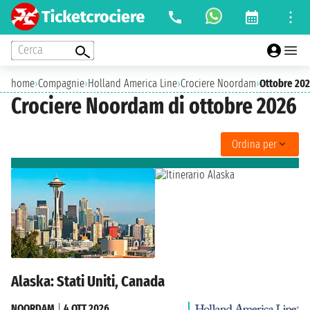
Cerca
home
›
Compagnie
›
Holland America Line
›
Crociere Noordam
›
Ottobre 20
Crociere Noordam di ottobre 2026
Ordina per
Alaska: Stati Uniti, Canada
NOORDAM
|
4 OTT 2026