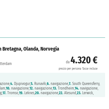
n Bretagna, Olanda, Norvegia
4.320 €
da
tterdam
prezzo per persona
Tasse incluse
azione,
4.
Djupivogur,
5.
Runavík,
6.
navigazione,
7.
South Queensferry,
dam,
10.
navigazione,
12.
navigazione,
13.
Trondheim,
14.
navigazione,
g,
17.
Tromso,
19.
Leknes,
20.
navigazione,
22.
Alesund,
23.
Lerwick,