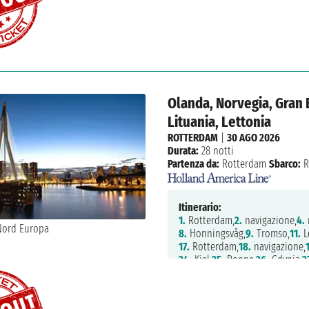
Olanda, Norvegia, Gran 
Lituania, Lettonia
ROTTERDAM
|
30 AGO 2026
Durata:
28 notti
Partenza da:
Rotterdam
Sbarco:
R
Itinerario:
1.
Rotterdam,
2.
navigazione,
4.
8.
Honningsvåg,
9.
Tromso,
11.
L
17.
Rotterdam,
18.
navigazione,
24.
Kiel,
25.
Ronne,
26.
Gdynia,
2
32.
Rotterdam