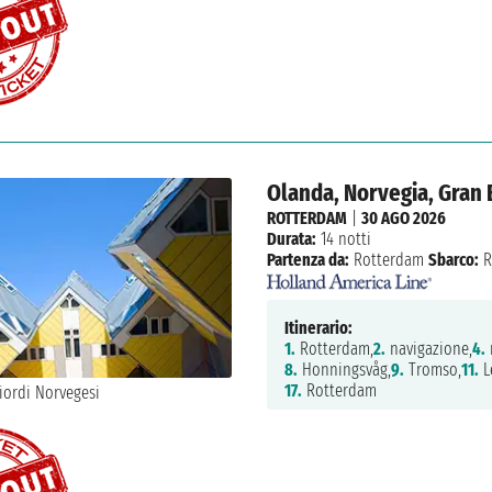
Olanda, Norvegia, Gran
ROTTERDAM
|
30 AGO 2026
Durata:
14 notti
Partenza da:
Rotterdam
Sbarco:
R
Itinerario:
1.
Rotterdam,
2.
navigazione,
4.
8.
Honningsvåg,
9.
Tromso,
11.
L
17.
Rotterdam