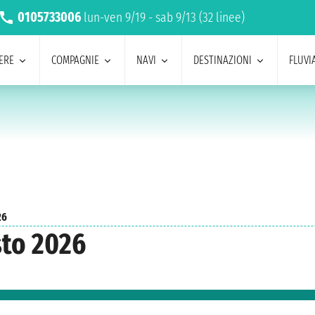
0105733006
lun-ven 9/19 - sab 9/13 (32 linee)
ERE
COMPAGNIE
NAVI
DESTINAZIONI
FLUVIA
26
sto 2026