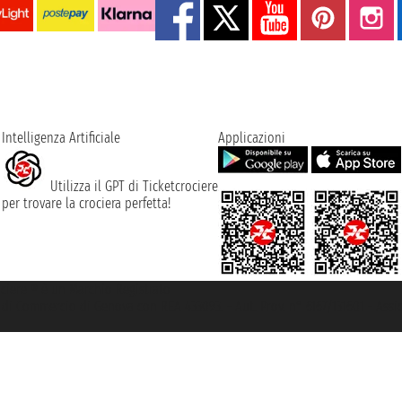
Intelligenza Artificiale
Applicazioni
Utilizza il GPT di Ticketcrociere
per trovare la crociera perfetta!
rociere ® è un Marchio Registrato
ra di Commercio di Genova con REA 433093. - Aut. Prov. n° 6167/131601 - Ass