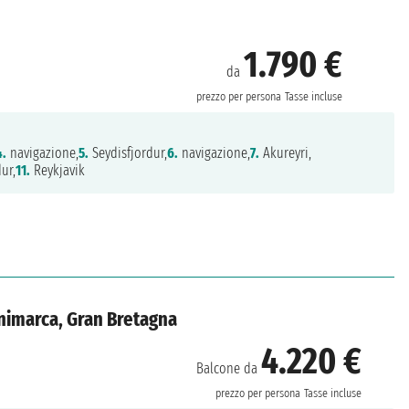
1.790 €
da
prezzo per persona
Tasse incluse
4.
navigazione,
5.
Seydisfjordur,
6.
navigazione,
7.
Akureyri,
ur,
11.
Reykjavik
animarca, Gran Bretagna
4.220 €
Balcone da
prezzo per persona
Tasse incluse