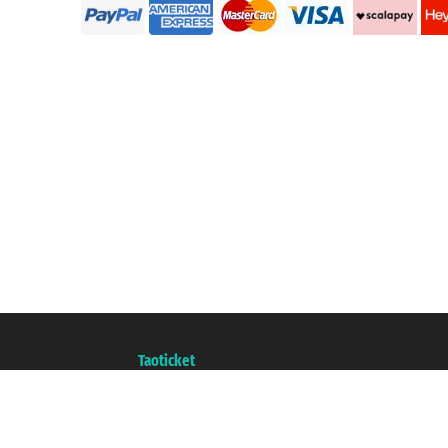
Taoticket S.r.l. Via Brigata Liguria, 3/21 16121 Genova ©2007/2026 - Ticketc
P.Iva 06206400720 - Capitale Sociale € 100.000,00 i.v. - Iscritta alla Came
Un portale del gruppo
Taoticket