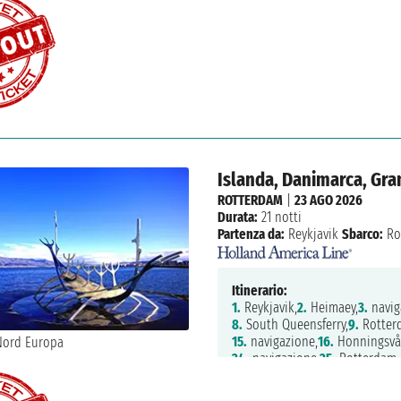
Islanda, Danimarca, Gra
ROTTERDAM
|
23 AGO 2026
Durata:
21 notti
Partenza da:
Reykjavik
Sbarco:
Ro
Itinerario:
1.
Reykjavik,
2.
Heimaey,
3.
navig
8.
South Queensferry,
9.
Rotter
15.
navigazione,
16.
Honningsvå
24.
navigazione,
25.
Rotterdam