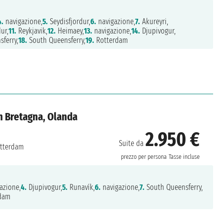
4.
navigazione,
5.
Seydisfjordur,
6.
navigazione,
7.
Akureyri,
ur,
11.
Reykjavik,
12.
Heimaey,
13.
navigazione,
14.
Djupivogur,
ferry,
18.
South Queensferry,
19.
Rotterdam
n Bretagna, Olanda
2.950 €
Suite da
tterdam
prezzo per persona
Tasse incluse
azione,
4.
Djupivogur,
5.
Runavík,
6.
navigazione,
7.
South Queensferry,
dam