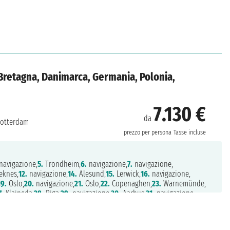
Bretagna, Danimarca, Germania, Polonia,
7.130 €
da
otterdam
prezzo per persona
Tasse incluse
navigazione,
5.
Trondheim,
6.
navigazione,
7.
navigazione,
eknes,
12.
navigazione,
14.
Alesund,
15.
Lerwick,
16.
navigazione,
19.
Oslo,
20.
navigazione,
21.
Oslo,
22.
Copenaghen,
23.
Warnemünde,
7.
Klaipeda,
28.
Riga,
29.
navigazione,
30.
Aarhus,
31.
navigazione,