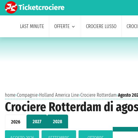
LAST MINUTE
OFFERTE
CROCIERE LUSSO
CROCI
home
›
Compagnie
›
Holland America Line
›
Crociere Rotterdam
›
Agosto 20
Crociere Rotterdam di ago
2027
2028
2026