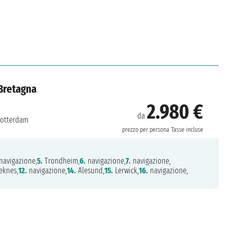
 Bretagna
2.980 €
da
otterdam
prezzo per persona
Tasse incluse
navigazione,
5.
Trondheim,
6.
navigazione,
7.
navigazione,
eknes,
12.
navigazione,
14.
Alesund,
15.
Lerwick,
16.
navigazione,