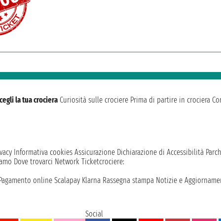
cegli la tua crociera
Curiosità sulle crociere
Prima di partire in crociera
Con
vacy
Informativa cookies
Assicurazione
Dichiarazione di Accessibilità
Parc
iamo
Dove trovarci
Network
Ticketcrociere:
Pagamento online
Scalapay
Klarna
Rassegna stampa
Notizie e Aggiornamen
Social