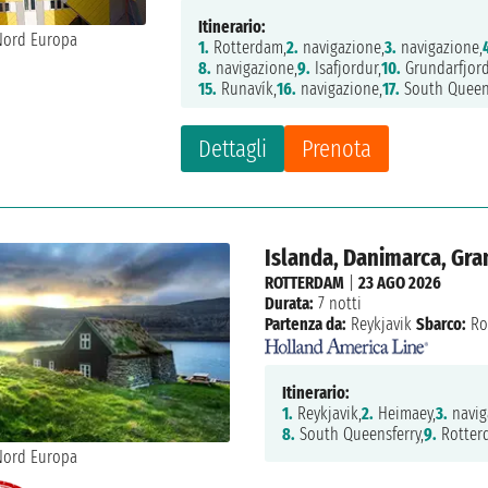
Itinerario:
1.
Rotterdam,
2.
navigazione,
3.
navigazione,
8.
navigazione,
9.
Isafjordur,
10.
Grundarfjord
15.
Runavík,
16.
navigazione,
17.
South Queens
Dettagli
Prenota
Islanda, Danimarca, Gra
ROTTERDAM
|
23 AGO 2026
Durata:
7 notti
Partenza da:
Reykjavik
Sbarco:
Ro
Itinerario:
1.
Reykjavik,
2.
Heimaey,
3.
navig
8.
South Queensferry,
9.
Rotter