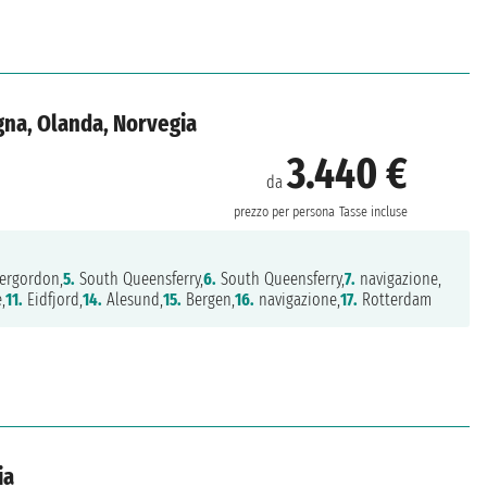
gna, Olanda, Norvegia
3.440 €
da
prezzo per persona
Tasse incluse
ergordon,
5.
South Queensferry,
6.
South Queensferry,
7.
navigazione,
,
11.
Eidfjord,
14.
Alesund,
15.
Bergen,
16.
navigazione,
17.
Rotterdam
ia