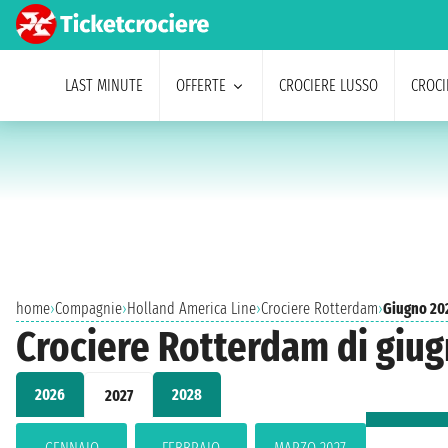
LAST MINUTE
OFFERTE
CROCIERE LUSSO
CROCI
home
›
Compagnie
›
Holland America Line
›
Crociere Rotterdam
›
Giugno 20
Crociere Rotterdam di giu
2026
2028
2027