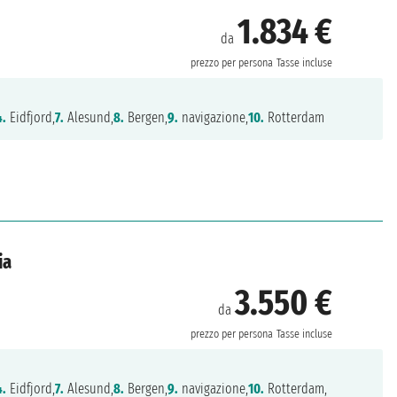
1.834 €
da
prezzo per persona
Tasse incluse
4.
Eidfjord,
7.
Alesund,
8.
Bergen,
9.
navigazione,
10.
Rotterdam
ia
3.550 €
da
prezzo per persona
Tasse incluse
4.
Eidfjord,
7.
Alesund,
8.
Bergen,
9.
navigazione,
10.
Rotterdam,