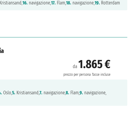
Kristiansand,
16.
navigazione,
17.
Flam,
18.
navigazione,
19.
Rotterdam
ia
1.865 €
da
prezzo per persona
Tasse incluse
4.
Oslo,
5.
Kristiansand,
7.
navigazione,
8.
Flam,
9.
navigazione,