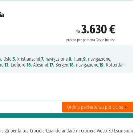
ia
3.630 €
da
prezzo per persona
Tasse incluse
4.
Oslo,
5.
Kristiansand,
7.
navigazione,
8.
Flam,
9.
navigazione,
ne,
13.
Eidfjord,
16.
Alesund,
17.
Bergen,
18.
navigazione,
19.
Rotterdam
Ordina per:
Partenza più vicina
sigli per la tua Crociera
Quando andare in crociera
Video 3D
Escursioni