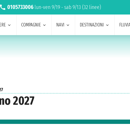
0105733006
lun-ven 9/19 - sab 9/13 (32 linee)
ERE
COMPAGNIE
NAVI
DESTINAZIONI
FLUVIA
27
gno 2027