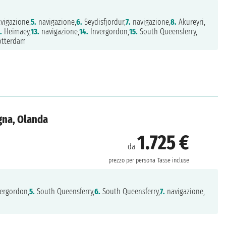
vigazione,
5.
navigazione,
6.
Seydisfjordur,
7.
navigazione,
8.
Akureyri,
.
Heimaey,
13.
navigazione,
14.
Invergordon,
15.
South Queensferry,
tterdam
gna, Olanda
1.725 €
da
prezzo per persona
Tasse incluse
ergordon,
5.
South Queensferry,
6.
South Queensferry,
7.
navigazione,