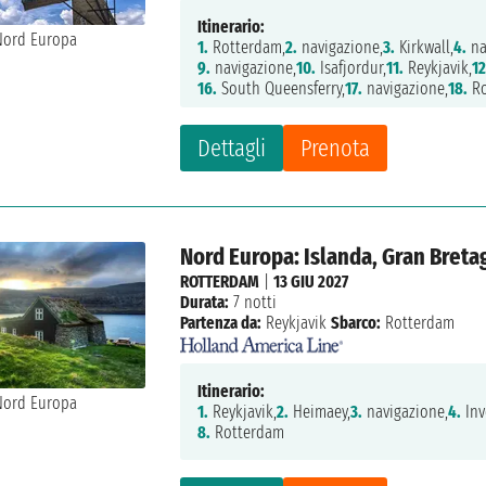
Itinerario:
1.
Rotterdam,
2.
navigazione,
3.
Kirkwall,
4.
na
9.
navigazione,
10.
Isafjordur,
11.
Reykjavik,
12
16.
South Queensferry,
17.
navigazione,
18.
Ro
Dettagli
Prenota
Nord Europa: Islanda, Gran Breta
ROTTERDAM
|
13 GIU 2027
Durata:
7 notti
Partenza da:
Reykjavik
Sbarco:
Rotterdam
Itinerario:
1.
Reykjavik,
2.
Heimaey,
3.
navigazione,
4.
Inv
8.
Rotterdam