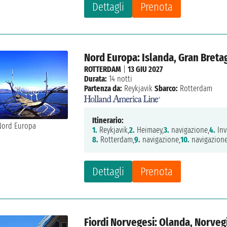
Dettagli
Prenota
Nord Europa: Islanda, Gran Breta
ROTTERDAM
|
13 GIU 2027
Durata:
14 notti
Partenza da:
Reykjavik
Sbarco:
Rotterdam
Itinerario:
1.
Reykjavik,
2.
Heimaey,
3.
navigazione,
4.
Inv
8.
Rotterdam,
9.
navigazione,
10.
navigazione
Dettagli
Prenota
Fiordi Norvegesi: Olanda, Norveg