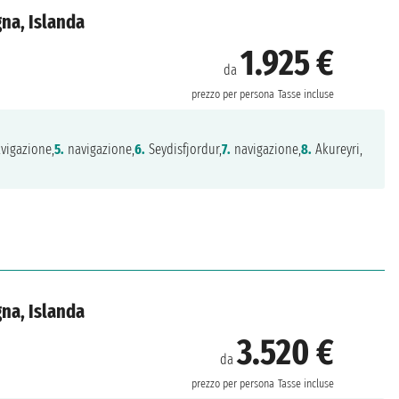
na, Islanda
1.925 €
da
prezzo per persona
Tasse incluse
vigazione,
5.
navigazione,
6.
Seydisfjordur,
7.
navigazione,
8.
Akureyri,
na, Islanda
3.520 €
da
prezzo per persona
Tasse incluse