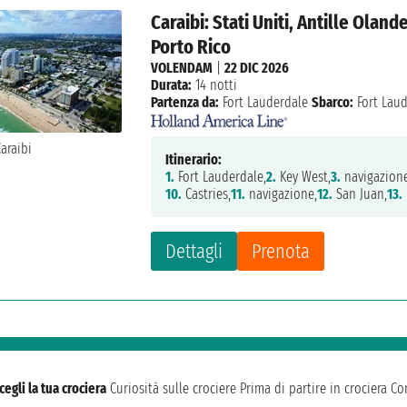
Caraibi: Stati Uniti, Antille Olan
Porto Rico
VOLENDAM
|
22 DIC 2026
Durata:
14 notti
Partenza da:
Fort Lauderdale
Sbarco:
Fort Lau
Itinerario:
1.
Fort Lauderdale,
2.
Key West,
3.
navigazione
10.
Castries,
11.
navigazione,
12.
San Juan,
13.
Dettagli
Prenota
cegli la tua crociera
Curiosità sulle crociere
Prima di partire in crociera
Con