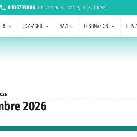
0105733006
lun-ven 9/19 - sab 9/13 (32 linee)
ERE
COMPAGNIE
NAVI
DESTINAZIONI
FLUVIA
2026
mbre 2026