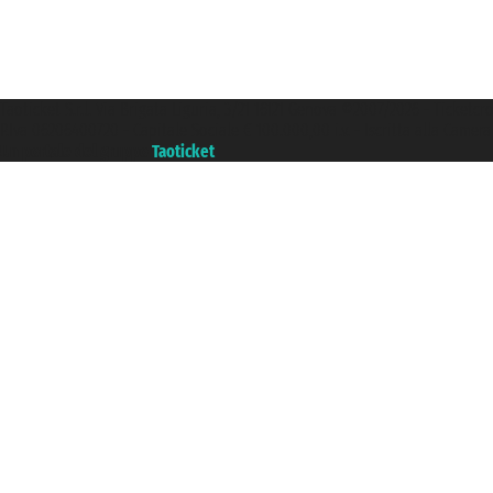
Taoticket S.r.l. Via Brigata Liguria, 3/21 16121 Genova ©2007/2026 - Ticketc
P.Iva 06206400720 - Capitale Sociale € 100.000,00 i.v. - Iscritta alla Came
Un portale del gruppo
Taoticket