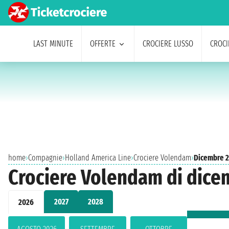
LAST MINUTE
OFFERTE
CROCIERE LUSSO
CROCI
home
›
Compagnie
›
Holland America Line
›
Crociere Volendam
›
Dicembre 
Crociere Volendam di dice
2027
2028
2026