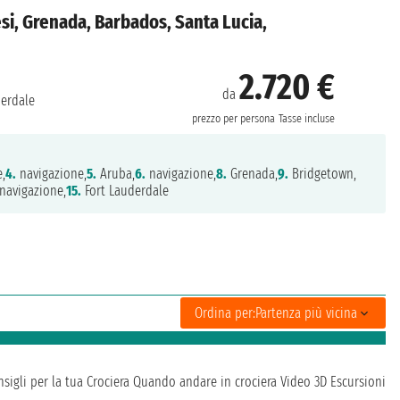
desi, Grenada, Barbados, Santa Lucia,
2.720 €
da
derdale
prezzo per persona
Tasse incluse
,
4.
navigazione,
5.
Aruba,
6.
navigazione,
8.
Grenada,
9.
Bridgetown,
navigazione,
15.
Fort Lauderdale
Ordina per:
Partenza più vicina
sigli per la tua Crociera
Quando andare in crociera
Video 3D
Escursioni