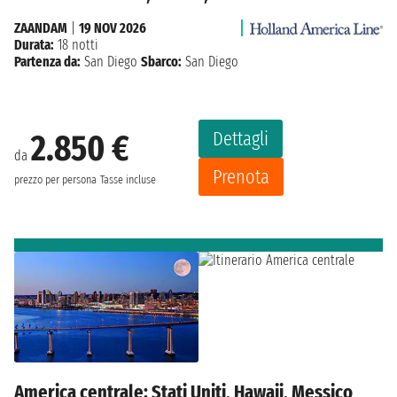
ZAANDAM
|
19 NOV 2026
Durata:
18 notti
Partenza da:
San Diego
Sbarco:
San Diego
Dettagli
2.850 €
da
Prenota
prezzo per persona
Tasse incluse
America centrale: Stati Uniti, Hawaii, Messico