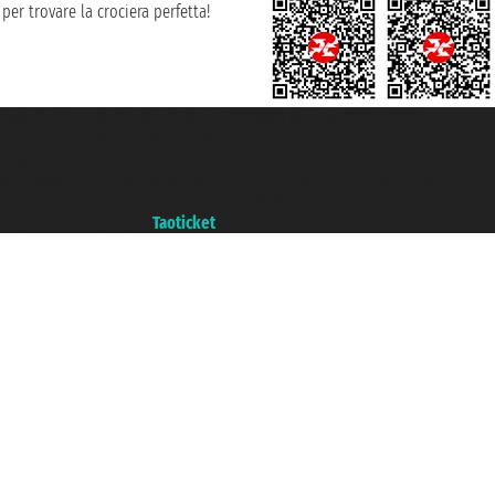
per trovare la crociera perfetta!
Taoticket S.r.l. Via Brigata Liguria, 3/21 16121 Genova ©2007/2026 -
Ticketcrociere ® è un Marchio Registrato
P.Iva 06206400720 - Capitale Sociale € 100.000,00 i.v. - Iscritta alla Camera
di Commercio di Genova con REA 433093. - Aut. Prov. n° 6167/131601 -
Assicurazione Unipol - polizza n. 206484182
Un portale del gruppo
Taoticket