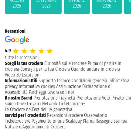
AGOSTO
SETTEMBRE
OTTOBRE
NOVEMBRE
DIC
2026
2026
2026
2026
2
Recensioni
4.9
tutte le recensioni
Scegli la tua crociera
Curiosità sulle crociere
Prima di partire in
crociera
Consigli per la tua Crociera
Quando andare in crociera
Video 3D
Escursioni
Informazioni Utili
Supporto tecnico
Condizioni generali
Informativa
privacy
Informativa cookies
Assicurazione
Dichiarazione di
Accessibilità
Parcheggi
Lavora con noi
Il nostro Brand
Prenotazione Traghetti
Prenotazione Volo Privato
Chi
siamo
Dove trovarci
Network
Ticketcrociere:
Le Crociere nell’era dell’IA generativa
servizi per i crocieristi
Recensioni crociere
Osservatorio
Ticketcrociere
Pagamento online
Scalapay
Klarna
Rassegna stampa
Notizie e Aggiornamenti Crociere