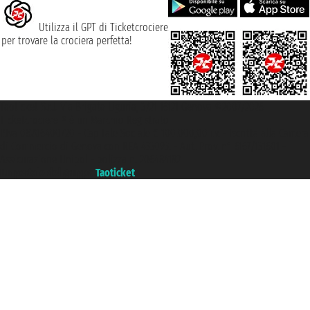
Utilizza il GPT di Ticketcrociere
per trovare la crociera perfetta!
Taoticket S.r.l. Via Brigata Liguria, 3/21 16121 Genova ©2007/2026 -
Ticketcrociere ® è un Marchio Registrato
P.Iva 06206400720 - Capitale Sociale € 100.000,00 i.v. - Iscritta alla Camera
di Commercio di Genova con REA 433093. - Aut. Prov. n° 6167/131601 -
Assicurazione Unipol - polizza n. 206484182
Un portale del gruppo
Taoticket