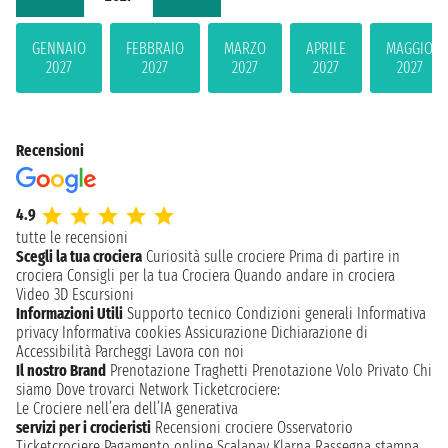
GENNAIO
FEBBRAIO
MARZO
APRILE
MAGGIO
2027
2027
2027
2027
2027
Recensioni
4.9
tutte le recensioni
Scegli la tua crociera
Curiosità sulle crociere
Prima di partire in
crociera
Consigli per la tua Crociera
Quando andare in crociera
Video 3D
Escursioni
Informazioni Utili
Supporto tecnico
Condizioni generali
Informativa
privacy
Informativa cookies
Assicurazione
Dichiarazione di
Accessibilità
Parcheggi
Lavora con noi
Il nostro Brand
Prenotazione Traghetti
Prenotazione Volo Privato
Chi
siamo
Dove trovarci
Network
Ticketcrociere:
Le Crociere nell’era dell’IA generativa
servizi per i crocieristi
Recensioni crociere
Osservatorio
Ticketcrociere
Pagamento online
Scalapay
Klarna
Rassegna stampa