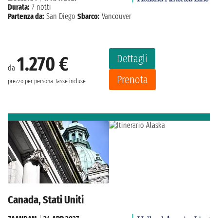
Durata:
7 notti
Partenza da:
San Diego
Sbarco:
Vancouver
Dettagli
1.270 €
da
Prenota
prezzo per persona
Tasse incluse
Canada, Stati Uniti