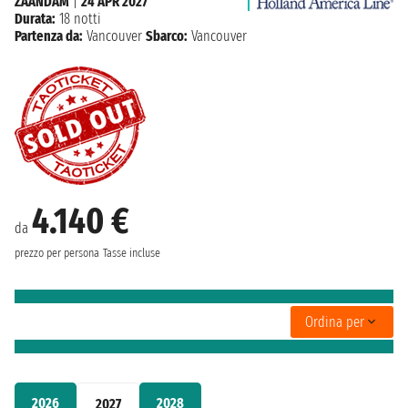
ZAANDAM
|
24 APR 2027
Durata:
18 notti
Partenza da:
Vancouver
Sbarco:
Vancouver
4.140 €
da
prezzo per persona
Tasse incluse
Ordina per
2026
2028
2027