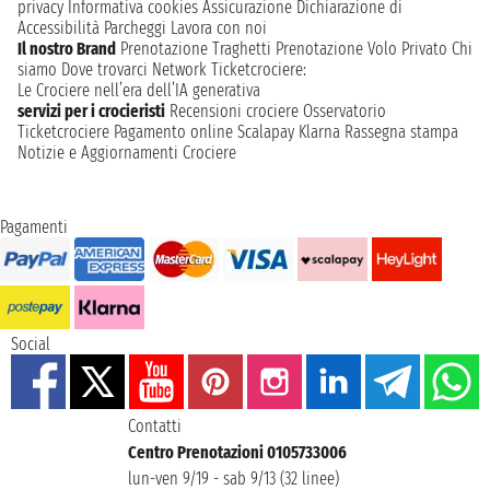
privacy
Informativa cookies
Assicurazione
Dichiarazione di
Accessibilità
Parcheggi
Lavora con noi
Il nostro Brand
Prenotazione Traghetti
Prenotazione Volo Privato
Chi
siamo
Dove trovarci
Network
Ticketcrociere:
Le Crociere nell’era dell’IA generativa
servizi per i crocieristi
Recensioni crociere
Osservatorio
Ticketcrociere
Pagamento online
Scalapay
Klarna
Rassegna stampa
Notizie e Aggiornamenti Crociere
Pagamenti
Social
Contatti
Centro Prenotazioni 0105733006
lun-ven 9/19 - sab 9/13 (32 linee)