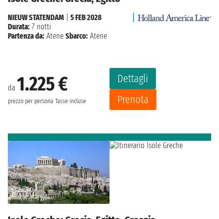
NIEUW STATENDAM
|
5 FEB 2028
Durata:
7 notti
Partenza da:
Atene
Sbarco:
Atene
Dettagli
1.225 €
da
Prenota
prezzo per persona
Tasse incluse