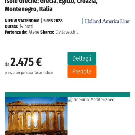
Isole Greche: Grecia, Egitto, Croazia,
Montenegro, Italia
NIEUW STATENDAM
|
5 FEB 2028
Durata:
14 notti
Partenza da:
Atene
Sbarco:
Civitavecchia
Dettagli
2.475 €
da
Prenota
prezzo per persona
Tasse incluse