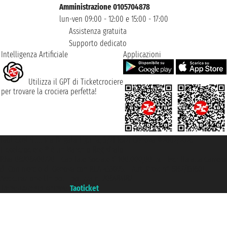
Amministrazione 0105704878
lun-ven 09:00 - 12:00 e 15:00 - 17:00
Assistenza gratuita
Supporto dedicato
Intelligenza Artificiale
Applicazioni
Utilizza il GPT di Ticketcrociere
per trovare la crociera perfetta!
Taoticket S.r.l. Via Brigata Liguria, 3/21 16121 Genova ©2007/2026 -
Ticketcrociere ® è un Marchio Registrato
P.Iva 06206400720 - Capitale Sociale € 100.000,00 i.v. - Iscritta alla Camera
di Commercio di Genova con REA 433093. - Aut. Prov. n° 6167/131601 -
Assicurazione Unipol - polizza n. 206484182
Un portale del gruppo
Taoticket