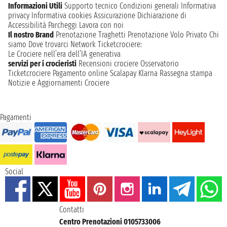
Informazioni Utili
Supporto tecnico
Condizioni generali
Informativa
privacy
Informativa cookies
Assicurazione
Dichiarazione di
Accessibilità
Parcheggi
Lavora con noi
Il nostro Brand
Prenotazione Traghetti
Prenotazione Volo Privato
Chi
siamo
Dove trovarci
Network
Ticketcrociere:
Le Crociere nell’era dell’IA generativa
servizi per i crocieristi
Recensioni crociere
Osservatorio
Ticketcrociere
Pagamento online
Scalapay
Klarna
Rassegna stampa
Notizie e Aggiornamenti Crociere
Pagamenti
Social
Contatti
Centro Prenotazioni 0105733006