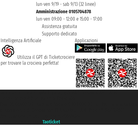
lun-ven 9/19 - sab 9/13 (32 linee)
Amministrazione 0105704878
lun-ven 09:00 - 12:00 e 15:00 - 17:00
Assistenza gratuita
Supporto dedicato
Intelligenza Artificiale
Applicazioni
Utilizza il GPT di Ticketcrociere
per trovare la crociera perfetta!
Taoticket S.r.l. Via Brigata Liguria, 3/21 16121 Genova ©2007/2026 -
Ticketcrociere ® è un Marchio Registrato
P.Iva 06206400720 - Capitale Sociale € 100.000,00 i.v. - Iscritta alla Camera
di Commercio di Genova con REA 433093. - Aut. Prov. n° 6167/131601 -
Assicurazione Unipol - polizza n. 206484182
Un portale del gruppo
Taoticket