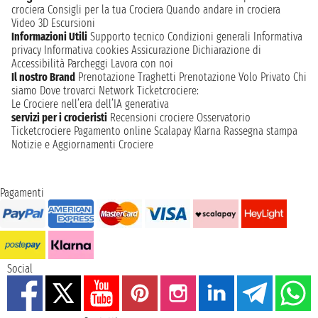
crociera
Consigli per la tua Crociera
Quando andare in crociera
Video 3D
Escursioni
Informazioni Utili
Supporto tecnico
Condizioni generali
Informativa
privacy
Informativa cookies
Assicurazione
Dichiarazione di
Accessibilità
Parcheggi
Lavora con noi
Il nostro Brand
Prenotazione Traghetti
Prenotazione Volo Privato
Chi
siamo
Dove trovarci
Network
Ticketcrociere:
Le Crociere nell’era dell’IA generativa
servizi per i crocieristi
Recensioni crociere
Osservatorio
Ticketcrociere
Pagamento online
Scalapay
Klarna
Rassegna stampa
Notizie e Aggiornamenti Crociere
Pagamenti
Social