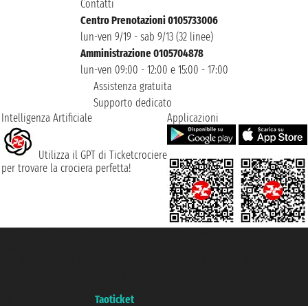
Contatti
Centro Prenotazioni 0105733006
lun-ven 9/19 - sab 9/13 (32 linee)
Amministrazione 0105704878
lun-ven 09:00 - 12:00 e 15:00 - 17:00
Assistenza gratuita
Supporto dedicato
Intelligenza Artificiale
Applicazioni
Utilizza il GPT di Ticketcrociere
per trovare la crociera perfetta!
Taoticket S.r.l. Via Brigata Liguria, 3/21 16121 Genova ©2007/2026 -
Ticketcrociere ® è un Marchio Registrato
P.Iva 06206400720 - Capitale Sociale € 100.000,00 i.v. - Iscritta alla Camera
di Commercio di Genova con REA 433093. - Aut. Prov. n° 6167/131601 -
Assicurazione Unipol - polizza n. 206484182
Un portale del gruppo
Taoticket