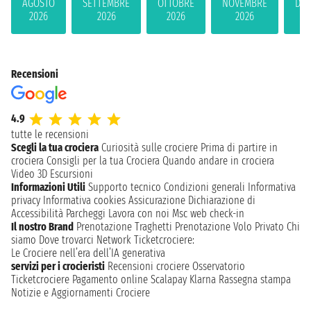
AGOSTO
SETTEMBRE
OTTOBRE
NOVEMBRE
DIC
2026
2026
2026
2026
2
Recensioni
4.9
tutte le recensioni
Scegli la tua crociera
Curiosità sulle crociere
Prima di partire in
crociera
Consigli per la tua Crociera
Quando andare in crociera
Video 3D
Escursioni
Informazioni Utili
Supporto tecnico
Condizioni generali
Informativa
privacy
Informativa cookies
Assicurazione
Dichiarazione di
Accessibilità
Parcheggi
Lavora con noi
Msc web check-in
Il nostro Brand
Prenotazione Traghetti
Prenotazione Volo Privato
Chi
siamo
Dove trovarci
Network
Ticketcrociere:
Le Crociere nell’era dell’IA generativa
servizi per i crocieristi
Recensioni crociere
Osservatorio
Ticketcrociere
Pagamento online
Scalapay
Klarna
Rassegna stampa
Notizie e Aggiornamenti Crociere