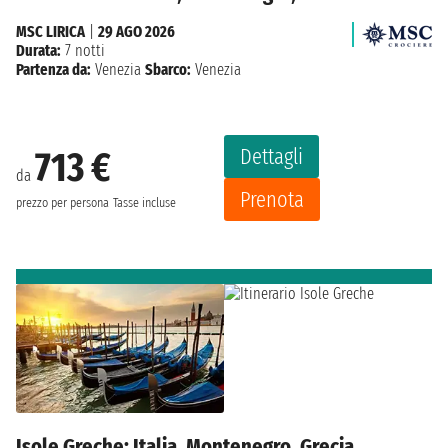
MSC LIRICA
|
29 AGO 2026
Durata:
7 notti
Partenza da:
Venezia
Sbarco:
Venezia
Dettagli
713 €
da
Prenota
prezzo per persona
Tasse incluse
Isole Greche: Italia, Montenegro, Grecia