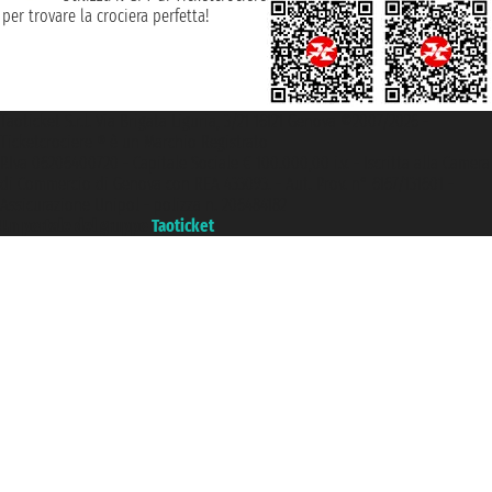
per trovare la crociera perfetta!
Taoticket S.r.l. Via Brigata Liguria, 3/21 16121 Genova ©2007/2026 -
Ticketcrociere ® è un Marchio Registrato
P.Iva 06206400720 - Capitale Sociale € 100.000,00 i.v. - Iscritta alla Camera
di Commercio di Genova con REA 433093. - Aut. Prov. n° 6167/131601 -
Assicurazione Unipol - polizza n. 206484182
Un portale del gruppo
Taoticket