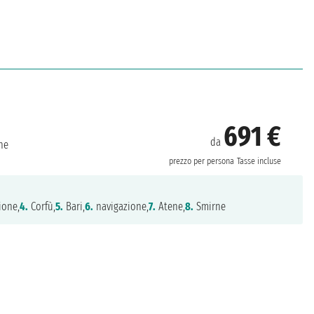
691 €
da
ne
prezzo per persona
Tasse incluse
ione,
4.
Corfù,
5.
Bari,
6.
navigazione,
7.
Atene,
8.
Smirne