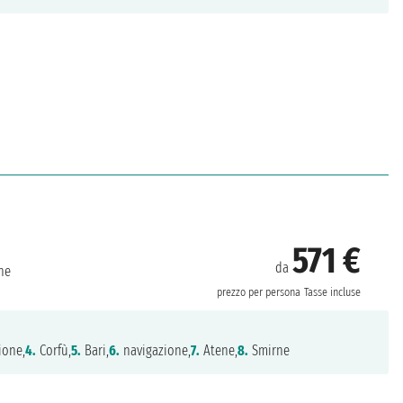
571 €
da
ne
prezzo per persona
Tasse incluse
ione,
4.
Corfù,
5.
Bari,
6.
navigazione,
7.
Atene,
8.
Smirne