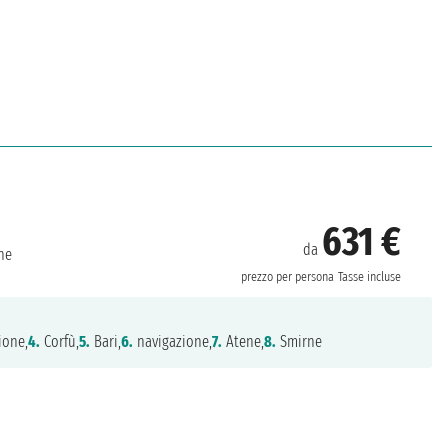
631 €
da
ne
prezzo per persona
Tasse incluse
ione,
4.
Corfù,
5.
Bari,
6.
navigazione,
7.
Atene,
8.
Smirne