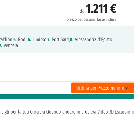
1.211 €
da
prezzo per persona
Tasse incluse
aklion,
5.
Rodi,
6.
Limisso,
7.
Port Said,
8.
Alessandria d'Egitto,
2.
Venezia
Ordina per:
Prezzo minore
sigli per la tua Crociera
Quando andare in crociera
Video 3D
Escursioni