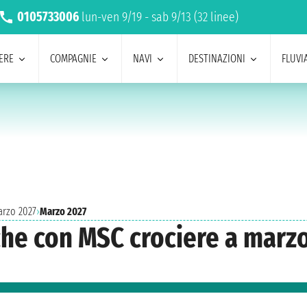
0105733006
lun-ven 9/19 - sab 9/13 (32 linee)
ERE
COMPAGNIE
NAVI
DESTINAZIONI
FLUVIA
arzo 2027
›
Marzo 2027
eche con MSC crociere a marz