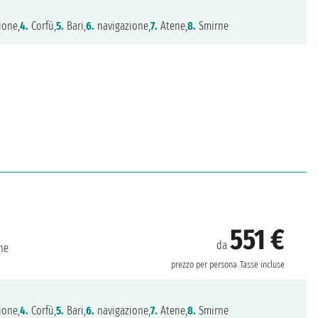
ione,
4.
Corfù,
5.
Bari,
6.
navigazione,
7.
Atene,
8.
Smirne
551 €
da
ne
prezzo per persona
Tasse incluse
ione,
4.
Corfù,
5.
Bari,
6.
navigazione,
7.
Atene,
8.
Smirne