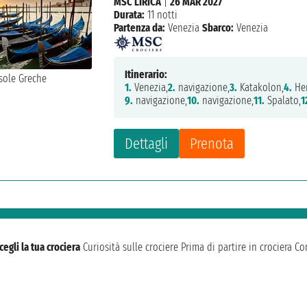
MSC LIRICA
|
26 MAR 2027
Durata:
11 notti
Partenza da:
Venezia
Sbarco:
Venezia
Itinerario:
1.
Venezia,
2.
navigazione,
3.
Katakolon,
4.
Her
9.
navigazione,
10.
navigazione,
11.
Spalato,
1
Dettagli
Prenota
cegli la tua crociera
Curiosità sulle crociere
Prima di partire in crociera
Con