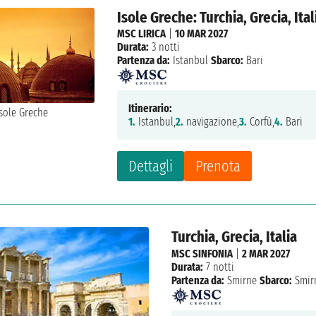
Isole Greche: Turchia, Grecia, Ital
MSC LIRICA
|
10 MAR 2027
Durata:
3 notti
Partenza da:
Istanbul
Sbarco:
Bari
Itinerario:
1.
Istanbul,
2.
navigazione,
3.
Corfù,
4.
Bari
Dettagli
Prenota
Turchia, Grecia, Italia
MSC SINFONIA
|
2 MAR 2027
Durata:
7 notti
Partenza da:
Smirne
Sbarco:
Smir