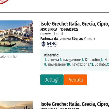
Isole Greche: Italia, Grecia, Cipro
MSC LIRICA
|
15 MAR 2027
Durata:
11 notti
Partenza da:
Venezia
Sbarco:
Venezia
Itinerario:
1.
Venezia,
2.
navigazione,
3.
Katakolon,
4.
Her
9.
navigazione,
10.
navigazione,
11.
Spalato,
1
Dettagli
Prenota
Isole Greche: Italia, Grecia, Cipro