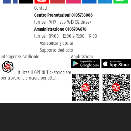
Contatti
Centro Prenotazioni 0105733006
lun-ven 9/19 - sab 9/13 (32 linee)
Amministrazione 0105704878
lun-ven 09:00 - 12:00 e 15:00 - 17:00
Assistenza gratuita
Supporto dedicato
Intelligenza Artificiale
Applicazioni
Utilizza il GPT di Ticketcrociere
per trovare la crociera perfetta!
Taoticket S.r.l. Via Brigata Liguria, 3/21 16121 Genova ©2007/2026 -
Ticketcrociere ® è un Marchio Registrato
P.Iva 06206400720 - Capitale Sociale € 100.000,00 i.v. - Iscritta alla Camera
di Commercio di Genova con REA 433093. - Aut. Prov. n° 6167/131601 -
Assicurazione Unipol - polizza n. 206484182