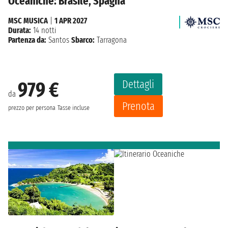
Oceaniche: Brasile, Spagna
MSC MUSICA
|
1 APR 2027
Durata:
14 notti
Partenza da:
Santos
Sbarco:
Tarragona
Dettagli
979 €
da
Prenota
prezzo per persona
Tasse incluse