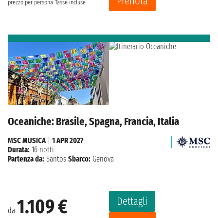
Prenota
prezzo per persona
Tasse incluse
Oceaniche: Brasile, Spagna, Francia, Italia
MSC MUSICA
|
1 APR 2027
Durata:
16 notti
Partenza da:
Santos
Sbarco:
Genova
Dettagli
1.109 €
da