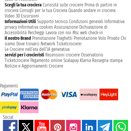
Scegli la tua crociera
Curiosità sulle crociere
Prima di partire in
crociera
Consigli per la tua Crociera
Quando andare in crociera
Video 3D
Escursioni
Informazioni Utili
Supporto tecnico
Condizioni generali
Informativa
privacy
Informativa cookies
Assicurazione
Dichiarazione di
Accessibilità
Parcheggi
Lavora con noi
Msc web check-in
Il nostro Brand
Prenotazione Traghetti
Prenotazione Volo Privato
Chi
siamo
Dove trovarci
Network
Ticketcrociere:
Le Crociere nell’era dell’IA generativa
servizi per i crocieristi
Recensioni crociere
Osservatorio
Ticketcrociere
Pagamento online
Scalapay
Klarna
Rassegna stampa
Notizie e Aggiornamenti Crociere
Pagamenti
Social