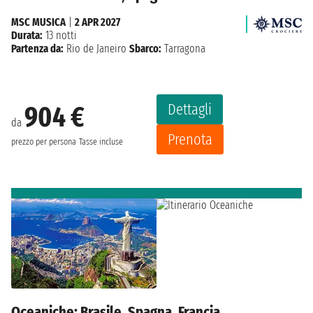
MSC MUSICA
|
2 APR 2027
Durata:
13 notti
Partenza da:
Rio de Janeiro
Sbarco:
Tarragona
Dettagli
904 €
da
Prenota
prezzo per persona
Tasse incluse
Oceaniche: Brasile, Spagna, Francia