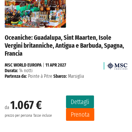
Oceaniche: Guadalupa, Sint Maarten, Isole
Vergini britanniche, Antigua e Barbuda, Spagna,
Francia
MSC WORLD EUROPA
|
11 APR 2027
Durata:
14 notti
Partenza da:
Pointe à Pitre
Sbarco:
Marsiglia
Dettagli
1.067 €
da
Prenota
prezzo per persona
Tasse incluse