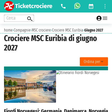
Cerca
home
›
Compagnie
›
MSC crociere
›
Crociere MSC Euribia
›
Giugno 2027
Crociere MSC Euribia di giugno
2027
Ordina per
Fiordi Norvegesi: Germania, Danimarca, Norvegia