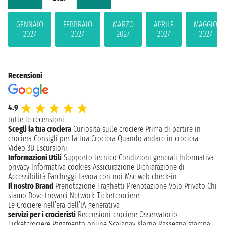
GENNAIO
FEBBRAIO
MARZO
APRILE
MAGGIO
2027
2027
2027
2027
2027
Recensioni
4.9
tutte le recensioni
Scegli la tua crociera
Curiosità sulle crociere
Prima di partire in
crociera
Consigli per la tua Crociera
Quando andare in crociera
Video 3D
Escursioni
Informazioni Utili
Supporto tecnico
Condizioni generali
Informativa
privacy
Informativa cookies
Assicurazione
Dichiarazione di
Accessibilità
Parcheggi
Lavora con noi
Msc web check-in
Il nostro Brand
Prenotazione Traghetti
Prenotazione Volo Privato
Chi
siamo
Dove trovarci
Network
Ticketcrociere:
Le Crociere nell’era dell’IA generativa
servizi per i crocieristi
Recensioni crociere
Osservatorio
Ticketcrociere
Pagamento online
Scalapay
Klarna
Rassegna stampa