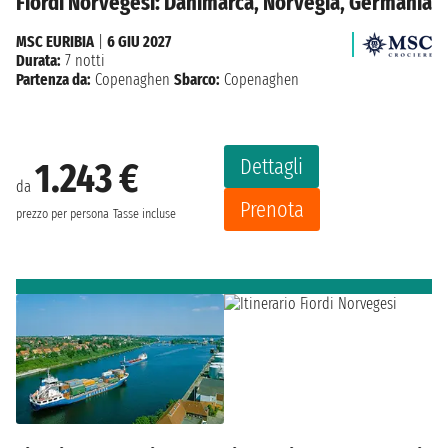
Fiordi Norvegesi: Danimarca, Norvegia, Germania
MSC EURIBIA
|
6 GIU 2027
Durata:
7 notti
Partenza da:
Copenaghen
Sbarco:
Copenaghen
Dettagli
1.243 €
da
Prenota
prezzo per persona
Tasse incluse