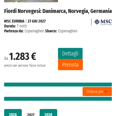
Fiordi Norvegesi: Danimarca, Norvegia, Germania
MSC EURIBIA
|
27 GIU 2027
Durata:
7 notti
Partenza da:
Copenaghen
Sbarco:
Copenaghen
Dettagli
1.283 €
da
Prenota
prezzo per persona
Tasse incluse
Ordina per
2026
2028
2027