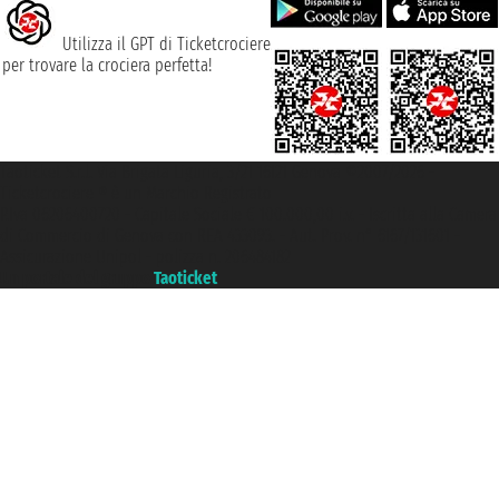
Utilizza il GPT di Ticketcrociere
per trovare la crociera perfetta!
Taoticket S.r.l. Via Brigata Liguria, 3/21 16121 Genova ©2007/2026 -
Ticketcrociere ® è un Marchio Registrato
P.Iva 06206400720 - Capitale Sociale € 100.000,00 i.v. - Iscritta alla Camera
di Commercio di Genova con REA 433093. - Aut. Prov. n° 6167/131601 -
Assicurazione Unipol - polizza n. 206484182
Un portale del gruppo
Taoticket