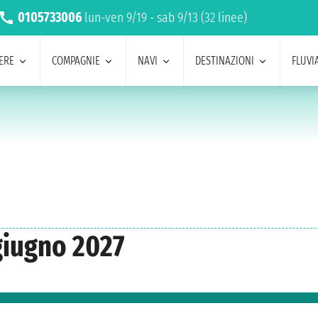
0105733006
lun-ven 9/19 - sab 9/13 (32 linee)
ERE
COMPAGNIE
NAVI
DESTINAZIONI
FLUVIA
giugno 2027