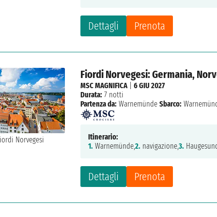
Dettagli
Prenota
Fiordi Norvegesi: Germania, Nor
MSC MAGNIFICA
|
6 GIU 2027
Durata:
7 notti
Partenza da:
Warnemünde
Sbarco:
Warnemün
Itinerario:
1.
Warnemünde,
2.
navigazione,
3.
Haugesund
Dettagli
Prenota