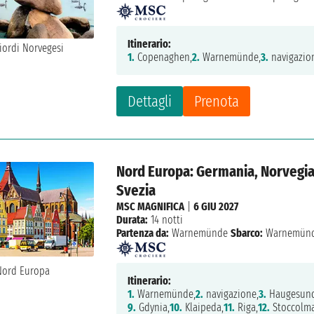
Itinerario:
1.
Copenaghen,
2.
Warnemünde,
3.
navigazio
Dettagli
Prenota
Nord Europa: Germania, Norvegia,
Svezia
MSC MAGNIFICA
|
6 GIU 2027
Durata:
14 notti
Partenza da:
Warnemünde
Sbarco:
Warnemün
Itinerario:
1.
Warnemünde,
2.
navigazione,
3.
Haugesund
9.
Gdynia,
10.
Klaipeda,
11.
Riga,
12.
Stoccolma