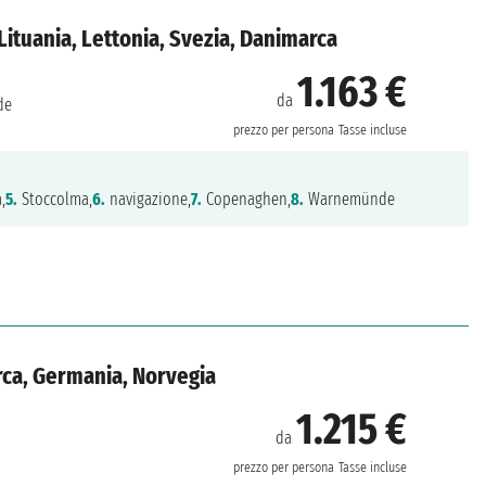
Lituania, Lettonia, Svezia, Danimarca
1.163 €
da
de
prezzo per persona
Tasse incluse
,
5.
Stoccolma,
6.
navigazione,
7.
Copenaghen,
8.
Warnemünde
rca, Germania, Norvegia
1.215 €
da
prezzo per persona
Tasse incluse