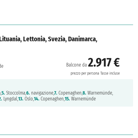
Lituania, Lettonia, Svezia, Danimarca,
2.917 €
Balcone da
de
prezzo per persona
Tasse incluse
,
5.
Stoccolma,
6.
navigazione,
7.
Copenaghen,
8.
Warnemünde,
2.
Lyngdal,
13.
Oslo,
14.
Copenaghen,
15.
Warnemünde