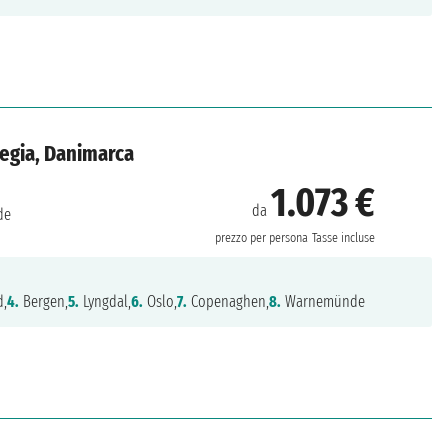
vegia, Danimarca
1.073 €
da
de
prezzo per persona
Tasse incluse
,
4.
Bergen,
5.
Lyngdal,
6.
Oslo,
7.
Copenaghen,
8.
Warnemünde