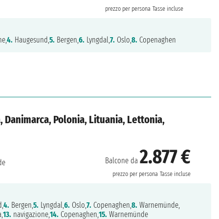
prezzo per persona
Tasse incluse
ne,
4.
Haugesund,
5.
Bergen,
6.
Lyngdal,
7.
Oslo,
8.
Copenaghen
 Danimarca, Polonia, Lituania, Lettonia,
2.877 €
Balcone da
de
prezzo per persona
Tasse incluse
,
4.
Bergen,
5.
Lyngdal,
6.
Oslo,
7.
Copenaghen,
8.
Warnemünde,
,
13.
navigazione,
14.
Copenaghen,
15.
Warnemünde