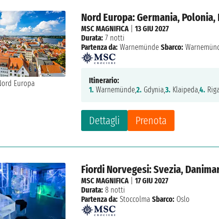
Nord Europa: Germania, Polonia, 
MSC MAGNIFICA
|
13 GIU 2027
Durata:
7 notti
Partenza da:
Warnemünde
Sbarco:
Warnemün
Itinerario:
1.
Warnemünde,
2.
Gdynia,
3.
Klaipeda,
4.
Riga
Dettagli
Prenota
Fiordi Norvegesi: Svezia, Danima
MSC MAGNIFICA
|
17 GIU 2027
Durata:
8 notti
Partenza da:
Stoccolma
Sbarco:
Oslo