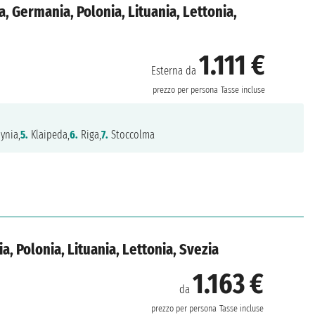
, Germania, Polonia, Lituania, Lettonia,
1.111 €
Esterna da
prezzo per persona
Tasse incluse
ynia,
5.
Klaipeda,
6.
Riga,
7.
Stoccolma
, Polonia, Lituania, Lettonia, Svezia
1.163 €
da
n
prezzo per persona
Tasse incluse