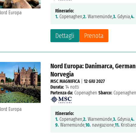
Itinerario:
1.
Copenaghen,
2.
Warnemünde,
3.
Gdynia,
4.
Dettagli
Prenota
Nord Europa: Danimarca, Germania
Norvegia
MSC MAGNIFICA
|
12 GIU 2027
Durata:
14 notti
Partenza da:
Copenaghen
Sbarco:
Copenaghe
Itinerario:
1.
Copenaghen,
2.
Warnemünde,
3.
Gdynia,
4.
9.
Warnemünde,
10.
navigazione,
11.
Kristian