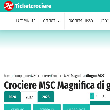
LAST MINUTE
OFFERTE
CROCIERE LUSSO
CROCI
home
›
Compagnie
›
MSC crociere
›
Crociere MSC Magnifica
›
Giugno 2027
Crociere MSC Magnifica di 
1
2
2026
2028
2027