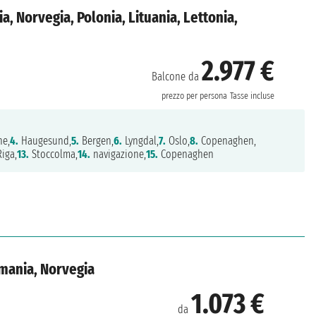
, Norvegia, Polonia, Lituania, Lettonia,
2.977 €
Balcone da
n
prezzo per persona
Tasse incluse
ne,
4.
Haugesund,
5.
Bergen,
6.
Lyngdal,
7.
Oslo,
8.
Copenaghen,
iga,
13.
Stoccolma,
14.
navigazione,
15.
Copenaghen
rmania, Norvegia
1.073 €
da
n