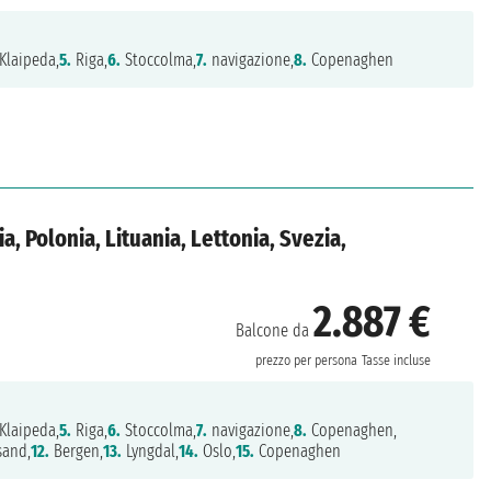
Klaipeda,
5.
Riga,
6.
Stoccolma,
7.
navigazione,
8.
Copenaghen
, Polonia, Lituania, Lettonia, Svezia,
2.887 €
Balcone da
n
prezzo per persona
Tasse incluse
Klaipeda,
5.
Riga,
6.
Stoccolma,
7.
navigazione,
8.
Copenaghen,
sand,
12.
Bergen,
13.
Lyngdal,
14.
Oslo,
15.
Copenaghen