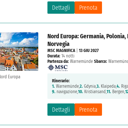
Dettagli
Prenota
Nord Europa: Germania, Polonia, 
Norvegia
MSC MAGNIFICA
|
13 GIU 2027
Durata:
14 notti
Partenza da:
Warnemünde
Sbarco:
Warnemün
Itinerario:
1.
Warnemünde,
2.
Gdynia,
3.
Klaipeda,
4.
Riga
9.
navigazione,
10.
Kristiansand,
11.
Bergen,
1
Dettagli
Prenota