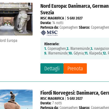
Nord Europa: Danimarca, Germania
Svezia
MSC MAGNIFICA
|
5 GIU 2027
Durata:
14 notti
Partenza da:
Copenaghen
Sbarco:
Copenaghe
Itinerario:
1.
Copenaghen,
2.
Warnemünde,
3.
navigazio
9.
Warnemünde,
10.
Gdynia,
11.
Klaipeda,
12.
R
Dettagli
Prenota
Fiordi Norvegesi: Danimarca, Ge
MSC MAGNIFICA
|
5 GIU 2027
Durata:
7 notti
Partenza da:
Copenaghen
Sbarco:
Copenaghe