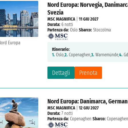
Nord Europa: Norvegia, Danimarca
Svezia
MSC MAGNIFICA
|
11 GIU 2027
Durata:
6 notti
Partenza da:
Oslo
Sbarco:
Stoccolma
Itinerario:
1.
Oslo,
2.
Copenaghen,
3.
Warnemünde,
4.
Gd
Dettagli
Prenota
Nord Europa: Danimarca, Germania
MSC MAGNIFICA
|
12 GIU 2027
Durata:
7 notti
Partenza da:
Copenaghen
Sbarco:
Copenaghe