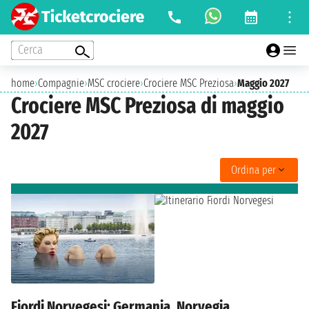
Cerca
home
›
Compagnie
›
MSC crociere
›
Crociere MSC Preziosa
›
Maggio 2027
Crociere MSC Preziosa di maggio
2027
Ordina per
Fiordi Norvegesi: Germania, Norvegia