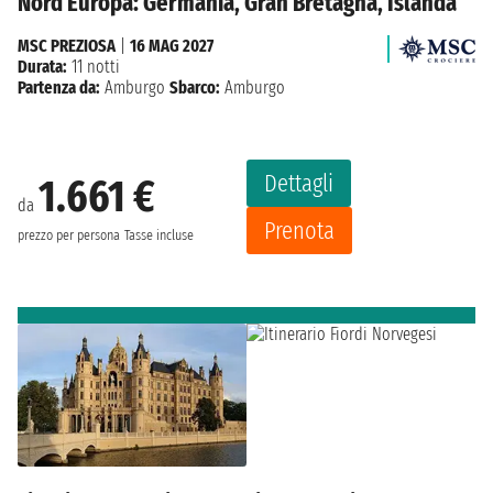
Nord Europa: Germania, Gran Bretagna, Islanda
MSC PREZIOSA
|
16 MAG 2027
Durata:
11 notti
Partenza da:
Amburgo
Sbarco:
Amburgo
Dettagli
1.661 €
da
Prenota
prezzo per persona
Tasse incluse