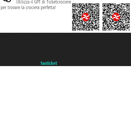
Utilizza il GPT di Ticketcrociere
per trovare la crociera perfetta!
Taoticket S.r.l. Via Brigata Liguria, 3/21 16121 Genova ©2007/2026 -
Ticketcrociere ® è un Marchio Registrato
P.Iva 06206400720 - Capitale Sociale € 100.000,00 i.v. - Iscritta alla Camera
di Commercio di Genova con REA 433093. - Aut. Prov. n° 6167/131601 -
Assicurazione Unipol - polizza n. 206484182
Un portale del gruppo
Taoticket