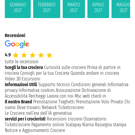
GENNAIO
FEBBRAIO
MARZO
APRILE
MAGGIO
2027
2027
2027
2027
2027
Recensioni
4.9
tutte le recensioni
Scegli la tua crociera
Curiosità sulle crociere
Prima di partire in
crociera
Consigli per la tua Crociera
Quando andare in crociera
Video 3D
Escursioni
Informazioni Utili
Supporto tecnico
Condizioni generali
Informativa
privacy
Informativa cookies
Assicurazione
Dichiarazione di
Accessibilità
Parcheggi
Lavora con noi
Msc web check-in
Il nostro Brand
Prenotazione Traghetti
Prenotazione Volo Privato
Chi
siamo
Dove trovarci
Network
Ticketcrociere:
Le Crociere nell’era dell’IA generativa
servizi per i crocieristi
Recensioni crociere
Osservatorio
Ticketcrociere
Pagamento online
Scalapay
Klarna
Rassegna stampa
Notizie e Aggiornamenti Crociere