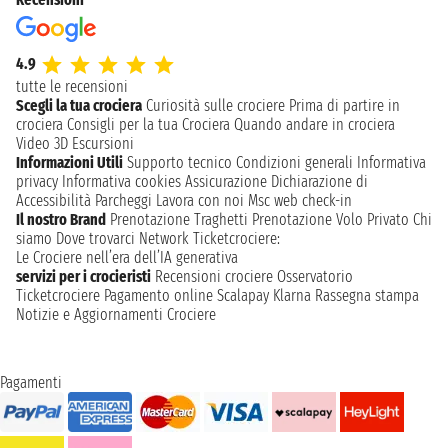
4.9
tutte le recensioni
Scegli la tua crociera
Curiosità sulle crociere
Prima di partire in
crociera
Consigli per la tua Crociera
Quando andare in crociera
Video 3D
Escursioni
Informazioni Utili
Supporto tecnico
Condizioni generali
Informativa
privacy
Informativa cookies
Assicurazione
Dichiarazione di
Accessibilità
Parcheggi
Lavora con noi
Msc web check-in
Il nostro Brand
Prenotazione Traghetti
Prenotazione Volo Privato
Chi
siamo
Dove trovarci
Network
Ticketcrociere:
Le Crociere nell’era dell’IA generativa
servizi per i crocieristi
Recensioni crociere
Osservatorio
Ticketcrociere
Pagamento online
Scalapay
Klarna
Rassegna stampa
Notizie e Aggiornamenti Crociere
Pagamenti