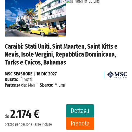
Caraibi: Stati Uniti, Sint Maarten, Saint Kitts e
Nevis, Isole Vergini, Repubblica Dominicana,
Turks e Caicos, Bahamas
MSC SEASHORE
|
18 DIC 2027
Durata:
15 notti
Partenza da:
Miami
Sbarco:
Miami
Dettagli
2.174 €
da
Prenota
prezzo per persona
Tasse incluse