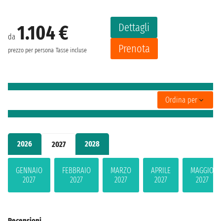
Dettagli
1.104 €
da
Prenota
prezzo per persona
Tasse incluse
Ordina per
2026
2028
2027
GENNAIO
FEBBRAIO
MARZO
APRILE
MAGGIO
2027
2027
2027
2027
2027
Recensioni