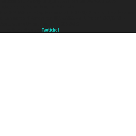
Taoticket S.r.l. Via Brigata Liguria, 3/21 16121 Genova ©2007/2026 -
Ticketcrociere ® è un Marchio Registrato
P.Iva 06206400720 - Capitale Sociale € 100.000,00 i.v. - Iscritta alla Camera
di Commercio di Genova con REA 433093. - Aut. Prov. n° 6167/131601 -
Assicurazione Unipol - polizza n. 206484182
Un portale del gruppo
Taoticket