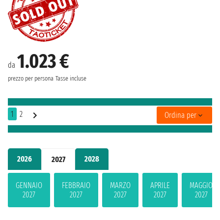
1.023 €
da
prezzo per persona
Tasse incluse
1
2
Ordina per
2026
2028
2027
GENNAIO
FEBBRAIO
MARZO
APRILE
MAGGIO
2027
2027
2027
2027
2027