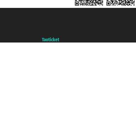
Taoticket S.r.l. Via Brigata Liguria, 3/21 16121 Genova ©2007/2026 -
Ticketcrociere ® è un Marchio Registrato
P.Iva 06206400720 - Capitale Sociale € 100.000,00 i.v. - Iscritta alla Camera
di Commercio di Genova con REA 433093. - Aut. Prov. n° 6167/131601 -
Assicurazione Unipol - polizza n. 206484182
Un portale del gruppo
Taoticket