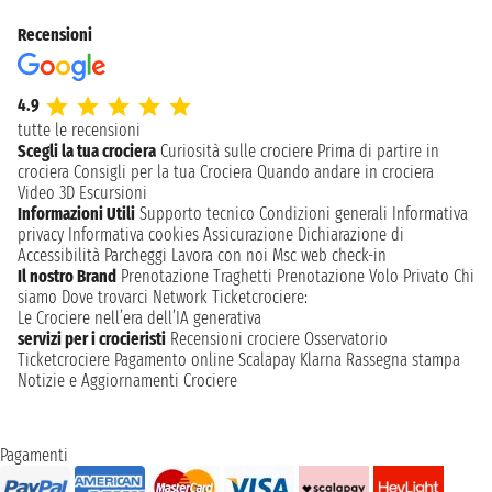
Recensioni
4.9
tutte le recensioni
Scegli la tua crociera
Curiosità sulle crociere
Prima di partire in
crociera
Consigli per la tua Crociera
Quando andare in crociera
Video 3D
Escursioni
Informazioni Utili
Supporto tecnico
Condizioni generali
Informativa
privacy
Informativa cookies
Assicurazione
Dichiarazione di
Accessibilità
Parcheggi
Lavora con noi
Msc web check-in
Il nostro Brand
Prenotazione Traghetti
Prenotazione Volo Privato
Chi
siamo
Dove trovarci
Network
Ticketcrociere:
Le Crociere nell’era dell’IA generativa
servizi per i crocieristi
Recensioni crociere
Osservatorio
Ticketcrociere
Pagamento online
Scalapay
Klarna
Rassegna stampa
Notizie e Aggiornamenti Crociere
Pagamenti