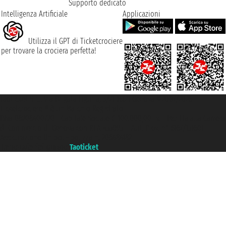
Supporto dedicato
Intelligenza Artificiale
Applicazioni
Utilizza il GPT di Ticketcrociere
per trovare la crociera perfetta!
Taoticket S.r.l. Via Brigata Liguria, 3/21 16121 Genova ©2007/2026 -
Ticketcrociere ® è un Marchio Registrato
P.Iva 06206400720 - Capitale Sociale € 100.000,00 i.v. - Iscritta alla Camera
di Commercio di Genova con REA 433093. - Aut. Prov. n° 6167/131601 -
Assicurazione Unipol - polizza n. 206484182
Un portale del gruppo
Taoticket