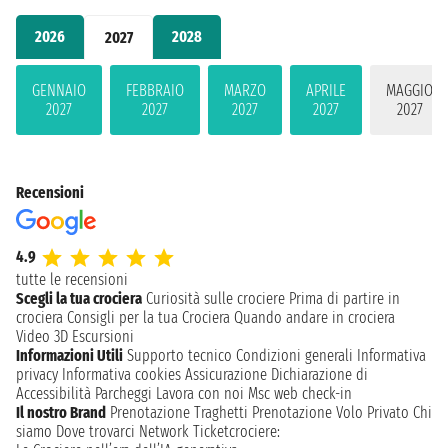
2026
2028
2027
GENNAIO
FEBBRAIO
MARZO
APRILE
MAGGIO
2027
2027
2027
2027
2027
Recensioni
4.9
tutte le recensioni
Scegli la tua crociera
Curiosità sulle crociere
Prima di partire in
crociera
Consigli per la tua Crociera
Quando andare in crociera
Video 3D
Escursioni
Informazioni Utili
Supporto tecnico
Condizioni generali
Informativa
privacy
Informativa cookies
Assicurazione
Dichiarazione di
Accessibilità
Parcheggi
Lavora con noi
Msc web check-in
Il nostro Brand
Prenotazione Traghetti
Prenotazione Volo Privato
Chi
siamo
Dove trovarci
Network
Ticketcrociere: