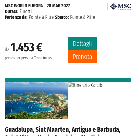
MSC WORLD EUROPA
|
28 MAR 2027
Durata:
7 notti
Partenza da:
Pointe à Pitre
Sbarco:
Pointe à Pitre
Dettagli
1.453 €
da
Prenota
prezzo per persona
Tasse incluse
Guadalupa, Sint Maarten, Antigua e Barbuda,