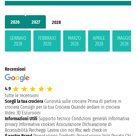
2026
2027
2028
GENNAIO
FEBBRAIO
MARZO
APRILE
MAGGIO
2028
2028
2028
2028
2028
Recensioni
4.9
tutte le recensioni
Scegli la tua crociera
Curiosità sulle crociere
Prima di partire in
crociera
Consigli per la tua Crociera
Quando andare in crociera
Video 3D
Escursioni
Informazioni Utili
Supporto tecnico
Condizioni generali
Informativa
privacy
Informativa cookies
Assicurazione
Dichiarazione di
Accessibilità
Parcheggi
Lavora con noi
Msc web check-in
Il nostro Brand
Prenotazione Traghetti
Prenotazione Volo Privato
Chi