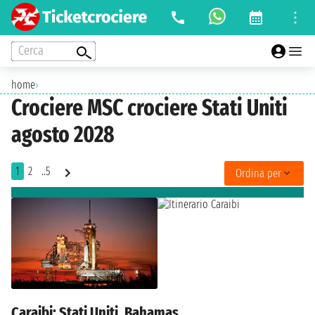
Cerca
home
›
Crociere MSC crociere Stati Uniti
agosto 2028
1
2
..5
Ordina per
Caraibi: Stati Uniti, Bahamas