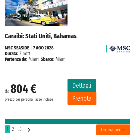
Caraibi: Stati Uniti, Bahamas
MSC SEASIDE
|
7 AGO 2028
Durata:
7 notti
Partenza da:
Miami
Sbarco:
Miami
Dettagli
804 €
da
Prenota
prezzo per persona
Tasse incluse
1
2
..5
Ordina per