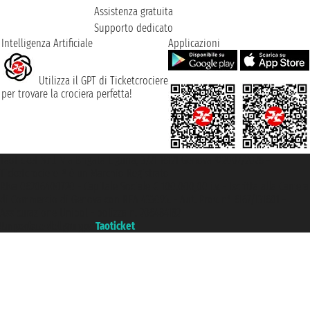
Assistenza gratuita
Supporto dedicato
Intelligenza Artificiale
Applicazioni
Utilizza il GPT di Ticketcrociere
per trovare la crociera perfetta!
Taoticket S.r.l. Via Brigata Liguria, 3/21 16121 Genova ©2007/2026 -
Ticketcrociere ® è un Marchio Registrato
P.Iva 06206400720 - Capitale Sociale € 100.000,00 i.v. - Iscritta alla Camera
di Commercio di Genova con REA 433093. - Aut. Prov. n° 6167/131601 -
Assicurazione Unipol - polizza n. 206484182
Un portale del gruppo
Taoticket