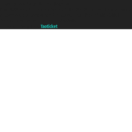
Ticketcrociere ® è un Marchio Registrato
P.Iva 06206400720 - Capitale Sociale € 100.000,00 i.v. - Iscritta alla Camera
di Commercio di Genova con REA 433093. - Aut. Prov. n° 6167/131601 -
Assicurazione Unipol - polizza n. 206484182
Un portale del gruppo
Taoticket