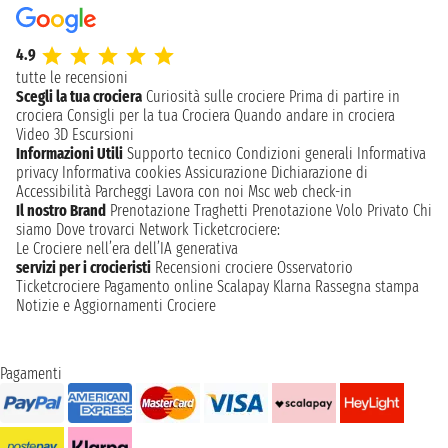
4.9
tutte le recensioni
Scegli la tua crociera
Curiosità sulle crociere
Prima di partire in
crociera
Consigli per la tua Crociera
Quando andare in crociera
Video 3D
Escursioni
Informazioni Utili
Supporto tecnico
Condizioni generali
Informativa
privacy
Informativa cookies
Assicurazione
Dichiarazione di
Accessibilità
Parcheggi
Lavora con noi
Msc web check-in
Il nostro Brand
Prenotazione Traghetti
Prenotazione Volo Privato
Chi
siamo
Dove trovarci
Network
Ticketcrociere:
Le Crociere nell’era dell’IA generativa
servizi per i crocieristi
Recensioni crociere
Osservatorio
Ticketcrociere
Pagamento online
Scalapay
Klarna
Rassegna stampa
Notizie e Aggiornamenti Crociere
Pagamenti