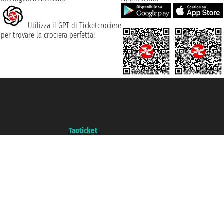
Utilizza il GPT di Ticketcrociere
per trovare la crociera perfetta!
Taoticket S.r.l. Via Brigata Liguria, 3/21 16121 Genova ©2007/2026 -
Ticketcrociere ® è un Marchio Registrato
P.Iva 06206400720 - Capitale Sociale € 100.000,00 i.v. - Iscritta alla Camera
di Commercio di Genova con REA 433093. - Aut. Prov. n° 6167/131601 -
Assicurazione Unipol - polizza n. 206484182
Un portale del gruppo
Taoticket