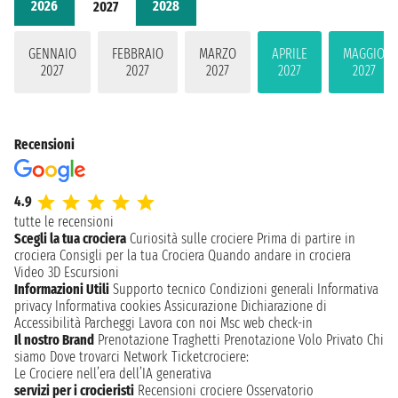
2026
2028
2027
GENNAIO
FEBBRAIO
MARZO
APRILE
MAGGIO
2027
2027
2027
2027
2027
Recensioni
4.9
tutte le recensioni
Scegli la tua crociera
Curiosità sulle crociere
Prima di partire in
crociera
Consigli per la tua Crociera
Quando andare in crociera
Video 3D
Escursioni
Informazioni Utili
Supporto tecnico
Condizioni generali
Informativa
privacy
Informativa cookies
Assicurazione
Dichiarazione di
Accessibilità
Parcheggi
Lavora con noi
Msc web check-in
Il nostro Brand
Prenotazione Traghetti
Prenotazione Volo Privato
Chi
siamo
Dove trovarci
Network
Ticketcrociere:
Le Crociere nell’era dell’IA generativa
servizi per i crocieristi
Recensioni crociere
Osservatorio