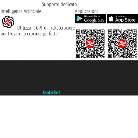
Supporto dedicato
Intelligenza Artificiale
Applicazioni
Utilizza il GPT di Ticketcrociere
per trovare la crociera perfetta!
Taoticket S.r.l. Via Brigata Liguria, 3/21 16121 Genova ©2007/2026 -
Ticketcrociere ® è un Marchio Registrato
P.Iva 06206400720 - Capitale Sociale € 100.000,00 i.v. - Iscritta alla Camera
di Commercio di Genova con REA 433093. - Aut. Prov. n° 6167/131601 -
Assicurazione Unipol - polizza n. 206484182
Un portale del gruppo
Taoticket