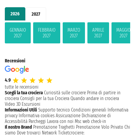
2026
2027
GENNAIO
FEBBRAIO
MARZO
APRILE
MAGGIO
2027
2027
2027
2027
2027
Recensioni
4.9
tutte le recensioni
Scegli la tua crociera
Curiosità sulle crociere
Prima di partire in
crociera
Consigli per la tua Crociera
Quando andare in crociera
Video 3D
Escursioni
Informazioni Utili
Supporto tecnico
Condizioni generali
Informativa
privacy
Informativa cookies
Assicurazione
Dichiarazione di
Accessibilità
Parcheggi
Lavora con noi
Msc web check-in
Il nostro Brand
Prenotazione Traghetti
Prenotazione Volo Privato
Chi
siamo
Dove trovarci
Network
Ticketcrociere: