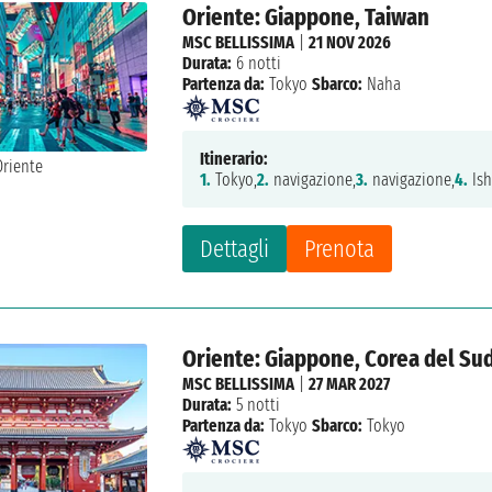
Oriente: Giappone, Taiwan
MSC BELLISSIMA
|
21 NOV 2026
Durata:
6 notti
Partenza da:
Tokyo
Sbarco:
Naha
Itinerario:
1.
Tokyo,
2.
navigazione,
3.
navigazione,
4.
Ish
Dettagli
Prenota
Oriente: Giappone, Corea del Su
MSC BELLISSIMA
|
27 MAR 2027
Durata:
5 notti
Partenza da:
Tokyo
Sbarco:
Tokyo