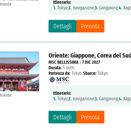
Itinerario:
1.
Tokyo,
2.
navigazione,
3.
Gangjeong,
4.
Kago
Dettagli
Prenota
Oriente: Giappone, Corea del Su
MSC BELLISSIMA
|
7 DIC 2027
Durata:
5 notti
Partenza da:
Tokyo
Sbarco:
Tokyo
Itinerario:
1.
Tokyo,
2.
navigazione,
3.
Gangjeong,
4.
Kago
Dettagli
Prenota