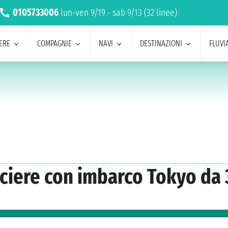
0105733006
lun-ven 9/19 - sab 9/13 (32 linee)
ERE
COMPAGNIE
NAVI
DESTINAZIONI
FLUVIA
ociere con imbarco Tokyo da 