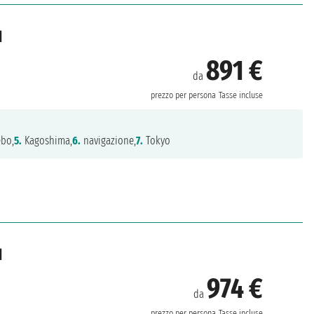
d
891 €
da
prezzo per persona
Tasse incluse
bo,
5.
Kagoshima,
6.
navigazione,
7.
Tokyo
d
974 €
da
prezzo per persona
Tasse incluse