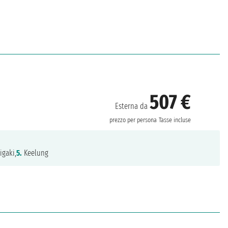
507 €
Esterna da
prezzo per persona
Tasse incluse
igaki,
5.
Keelung