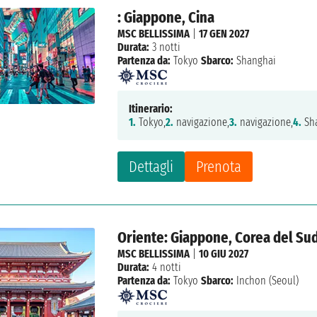
: Giappone, Cina
MSC BELLISSIMA
|
17 GEN 2027
Durata:
3 notti
Partenza da:
Tokyo
Sbarco:
Shanghai
Itinerario:
1.
Tokyo,
2.
navigazione,
3.
navigazione,
4.
Sh
Dettagli
Prenota
Oriente: Giappone, Corea del Su
MSC BELLISSIMA
|
10 GIU 2027
Durata:
4 notti
Partenza da:
Tokyo
Sbarco:
Inchon (Seoul)