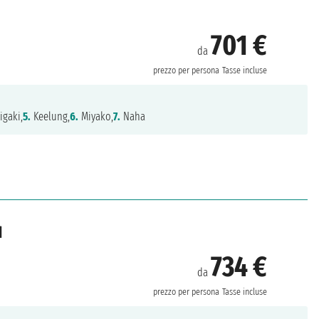
701 €
da
prezzo per persona
Tasse incluse
igaki,
5.
Keelung,
6.
Miyako,
7.
Naha
d
734 €
da
prezzo per persona
Tasse incluse