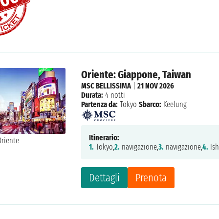
Oriente: Giappone, Taiwan
MSC BELLISSIMA
|
21 NOV 2026
Durata:
4 notti
Partenza da:
Tokyo
Sbarco:
Keelung
Itinerario:
1.
Tokyo,
2.
navigazione,
3.
navigazione,
4.
Ish
Dettagli
Prenota