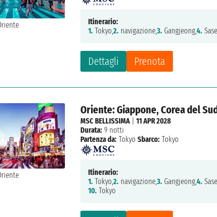
Itinerario:
1.
Tokyo,
2.
navigazione,
3.
Gangjeong,
4.
Sase
Dettagli
Prenota
Oriente: Giappone, Corea del Su
MSC BELLISSIMA
|
11 APR 2028
Durata:
9 notti
Partenza da:
Tokyo
Sbarco:
Tokyo
Itinerario:
1.
Tokyo,
2.
navigazione,
3.
Gangjeong,
4.
Sase
10.
Tokyo