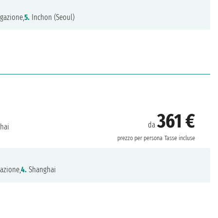
gazione,
5.
Inchon (Seoul)
361 €
da
hai
prezzo per persona
Tasse incluse
azione,
4.
Shanghai