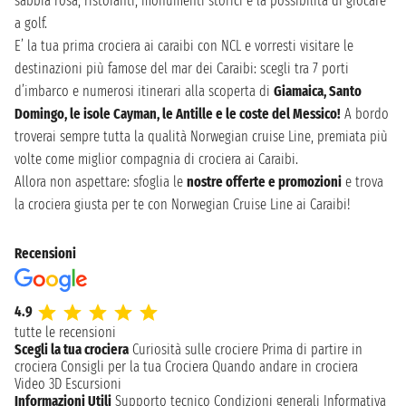
sabbia rosa, ristoranti, monumenti storici e la possibilità di giocare
a golf.
E’ la tua prima crociera ai caraibi con NCL e vorresti visitare le
destinazioni più famose del mar dei Caraibi: scegli tra 7 porti
d’imbarco e numerosi itinerari alla scoperta di
Giamaica, Santo
Domingo, le isole Cayman, le Antille e le coste del Messico!
A bordo
troverai sempre tutta la qualità Norwegian cruise Line, premiata più
volte come miglior compagnia di crociera ai Caraibi.
Allora non aspettare: sfoglia le
nostre offerte e promozioni
e trova
la crociera giusta per te con Norwegian Cruise Line ai Caraibi!
Recensioni
4.9
tutte le recensioni
Scegli la tua crociera
Curiosità sulle crociere
Prima di partire in
crociera
Consigli per la tua Crociera
Quando andare in crociera
Video 3D
Escursioni
Informazioni Utili
Supporto tecnico
Condizioni generali
Informativa