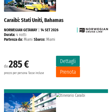
Caraibi: Stati Uniti, Bahamas
NORWEGIAN GETAWAY
|
14 SET 2026
Durata:
4 notti
Partenza da:
Miami
Sbarco:
Miami
Dettagli
285 €
da
Prenota
prezzo per persona
Tasse incluse