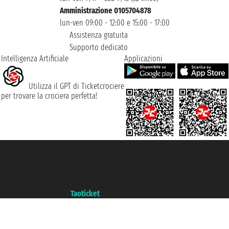
Amministrazione 0105704878
lun-ven 09:00 - 12:00 e 15:00 - 17:00
Assistenza gratuita
Supporto dedicato
Intelligenza Artificiale
Applicazioni
Utilizza il GPT di Ticketcrociere
per trovare la crociera perfetta!
Taoticket S.r.l. Via Brigata Liguria, 3/21 16121 Genova ©2007/2026 -
Ticketcrociere ® è un Marchio Registrato
P.Iva 06206400720 - Capitale Sociale € 100.000,00 i.v. - Iscritta alla Camera
di Commercio di Genova con REA 433093. - Aut. Prov. n° 6167/131601 -
Assicurazione Unipol - polizza n. 206484182
Un portale del gruppo
Taoticket