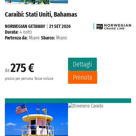
Caraibi: Stati Uniti, Bahamas
NORWEGIAN GETAWAY
|
21 SET 2026
Durata:
4 notti
Partenza da:
Miami
Sbarco:
Miami
Dettagli
275 €
da
Prenota
prezzo per persona
Tasse incluse