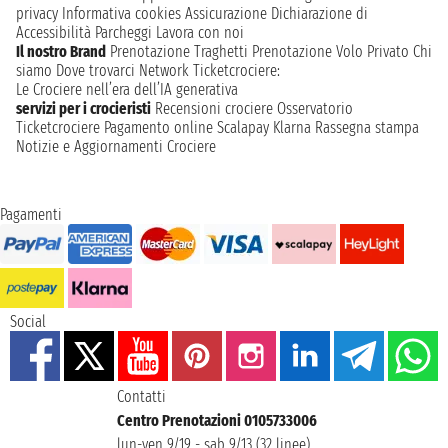
privacy
Informativa cookies
Assicurazione
Dichiarazione di
Accessibilità
Parcheggi
Lavora con noi
Il nostro Brand
Prenotazione Traghetti
Prenotazione Volo Privato
Chi
siamo
Dove trovarci
Network
Ticketcrociere:
Le Crociere nell’era dell’IA generativa
servizi per i crocieristi
Recensioni crociere
Osservatorio
Ticketcrociere
Pagamento online
Scalapay
Klarna
Rassegna stampa
Notizie e Aggiornamenti Crociere
Pagamenti
Social
Contatti
Centro Prenotazioni 0105733006
lun-ven 9/19 - sab 9/13 (32 linee)