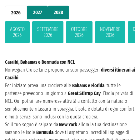
2027
2028
2026
AGOSTO
SETTEMBRE
OTTOBRE
NOVEMBRE
DIC
2026
2026
2026
2026
2
Caraibi, Bahamas e Bermuda con NCL
Norwegian Cruise Line propone ai suoi passeggeri
diversi itinerari ai
Caraibi
.
Per iniziare prova una crociere alle
Bahams e Florida
: tutte le
partenze prevedono un giorno a
Great Stirrup Cay
, l’isola privata di
NCL. Qui potrai fare numerose attività a contatto con la natura o
semplicemente rilassarti in spiaggia. L’isola è dotata di ogni comfort
e molti servizi sono inclusi con la quota crociera.
Se il tuo sogno è salpare da
New York
allora la tua destinazione
saranno le isole
Bermuda
dove ti aspettano incredibili spiagge di