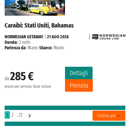
Caraibi: Stati Uniti, Bahamas
NORWEGIAN GETAWAY
|
21 AGO 2026
Durata:
3 notti
Partenza da:
Miami
Sbarco:
Miami
Dettagli
285 €
da
Prenota
prezzo per persona
Tasse incluse
1
2
..72
Ordina per