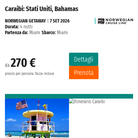
Caraibi: Stati Uniti, Bahamas
NORWEGIAN GETAWAY
|
7 SET 2026
Durata:
4 notti
Partenza da:
Miami
Sbarco:
Miami
Dettagli
270 €
da
Prenota
prezzo per persona
Tasse incluse