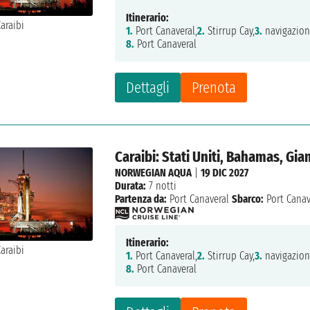
Itinerario:
1.
Port Canaveral,
2.
Stirrup Cay,
3.
navigazion
8.
Port Canaveral
Dettagli
Prenota
Caraibi: Stati Uniti, Bahamas, Gi
NORWEGIAN AQUA
|
19 DIC 2027
Durata:
7 notti
Partenza da:
Port Canaveral
Sbarco:
Port Canav
Itinerario:
1.
Port Canaveral,
2.
Stirrup Cay,
3.
navigazion
8.
Port Canaveral