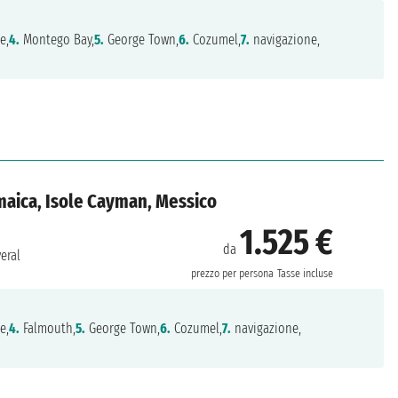
e,
4.
Montego Bay,
5.
George Town,
6.
Cozumel,
7.
navigazione,
amaica, Isole Cayman, Messico
1.525 €
da
eral
prezzo per persona
Tasse incluse
e,
4.
Falmouth,
5.
George Town,
6.
Cozumel,
7.
navigazione,