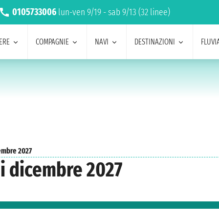
0105733006
lun-ven 9/19 - sab 9/13 (32 linee)
ERE
COMPAGNIE
NAVI
DESTINAZIONI
FLUVIA
embre 2027
i dicembre 2027