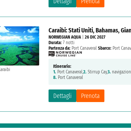
Dettagli
Prenota
Caraibi: Stati Uniti, Bahamas, Gi
NORWEGIAN AQUA
|
26 DIC 2027
Durata:
7 notti
Partenza da:
Port Canaveral
Sbarco:
Port Canav
Itinerario:
1.
Port Canaveral,
2.
Stirrup Cay,
3.
navigazion
8.
Port Canaveral
Dettagli
Prenota