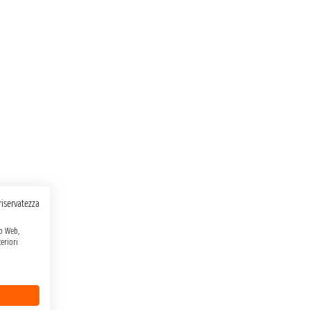
 riservatezza
to Web,
eriori