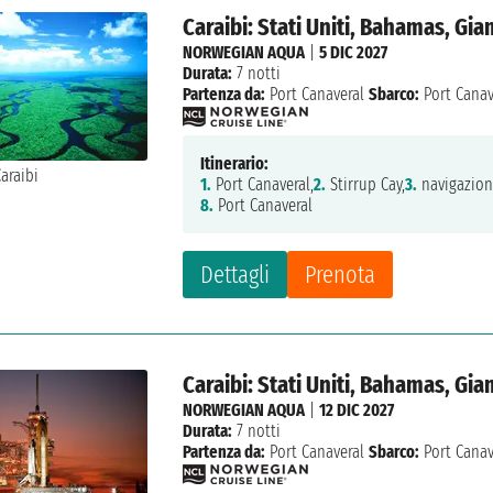
Caraibi: Stati Uniti, Bahamas, Gi
NORWEGIAN AQUA
|
5 DIC 2027
Durata:
7 notti
Partenza da:
Port Canaveral
Sbarco:
Port Canav
Itinerario:
1.
Port Canaveral,
2.
Stirrup Cay,
3.
navigazion
8.
Port Canaveral
Dettagli
Prenota
Caraibi: Stati Uniti, Bahamas, Gi
NORWEGIAN AQUA
|
12 DIC 2027
Durata:
7 notti
Partenza da:
Port Canaveral
Sbarco:
Port Canav