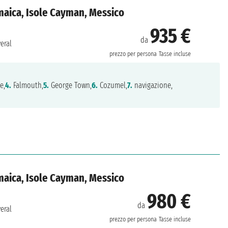
amaica, Isole Cayman, Messico
935 €
da
eral
prezzo per persona
Tasse incluse
e,
4.
Falmouth,
5.
George Town,
6.
Cozumel,
7.
navigazione,
amaica, Isole Cayman, Messico
980 €
da
eral
prezzo per persona
Tasse incluse