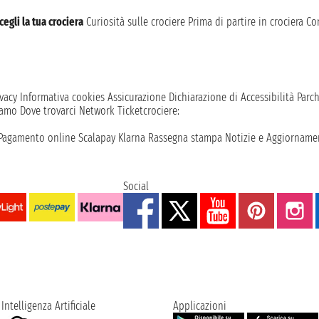
cegli la tua crociera
Curiosità sulle crociere
Prima di partire in crociera
Con
vacy
Informativa cookies
Assicurazione
Dichiarazione di Accessibilità
Parc
iamo
Dove trovarci
Network
Ticketcrociere:
Pagamento online
Scalapay
Klarna
Rassegna stampa
Notizie e Aggiornamen
Social
Intelligenza Artificiale
Applicazioni