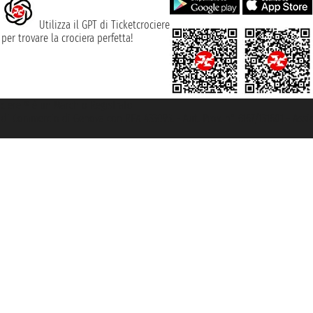
Utilizza il GPT di Ticketcrociere
per trovare la crociera perfetta!
rociere ® è un Marchio Registrato
ra di Commercio di Genova con REA 433093. - Aut. Prov. n° 6167/131601 - Ass