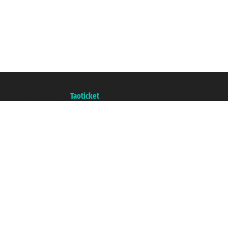
Taoticket S.r.l. Via Brigata Liguria, 3/21 16121 Genova ©2007/2026 - Ticketc
P.Iva 06206400720 - Capitale Sociale € 100.000,00 i.v. - Iscritta alla Came
Un portale del gruppo
Taoticket