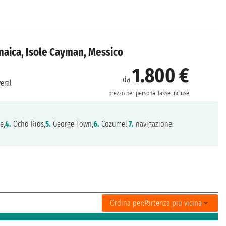
amaica, Isole Cayman, Messico
1.800 €
da
eral
prezzo per persona
Tasse incluse
e,
4.
Ocho Rios,
5.
George Town,
6.
Cozumel,
7.
navigazione,
Ordina per:
Partenza più vicina