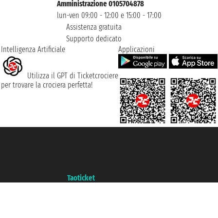
Amministrazione 0105704878
lun-ven 09:00 - 12:00 e 15:00 - 17:00
Assistenza gratuita
Supporto dedicato
Intelligenza Artificiale
Applicazioni
Utilizza il GPT di Ticketcrociere
per trovare la crociera perfetta!
Taoticket S.r.l. Via Brigata Liguria, 3/21 16121 Genova ©2007/2026 -
Ticketcrociere ® è un Marchio Registrato
P.Iva 06206400720 - Capitale Sociale € 100.000,00 i.v. - Iscritta alla Camera
di Commercio di Genova con REA 433093. - Aut. Prov. n° 6167/131601 -
Assicurazione Unipol - polizza n. 206484182
Un portale del gruppo
Taoticket