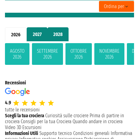
Ordina per
2027
2028
2026
AGOSTO
SETTEMBRE
OTTOBRE
NOVEMBRE
DIC
2026
2026
2026
2026
2
Recensioni
4.9
tutte le recensioni
Scegli la tua crociera
Curiosità sulle crociere
Prima di partire in
crociera
Consigli per la tua Crociera
Quando andare in crociera
Video 3D
Escursioni
Informazioni Utili
Supporto tecnico
Condizioni generali
Informativa