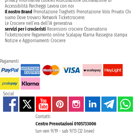
privacy
Informativa cookies
Assicurazione
Dichiarazione di
Accessibilità
Parcheggi
Lavora con noi
Il nostro Brand
Prenotazione Traghetti
Prenotazione Volo Privato
Chi
siamo
Dove trovarci
Network
Ticketcrociere:
Le Crociere nell’era dell’IA generativa
servizi per i crocieristi
Recensioni crociere
Osservatorio
Ticketcrociere
Pagamento online
Scalapay
Klarna
Rassegna stampa
Notizie e Aggiornamenti Crociere
Pagamenti
Social
Contatti
Centro Prenotazioni 0105733006
lun-ven 9/19 - sab 9/13 (32 linee)