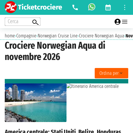
Cerca
home
›
Compagnie
›
Norwegian Cruise Line
›
Crociere Norwegian Aqua
›
Nov
Crociere Norwegian Aqua di
novembre 2026
Ordina per
America centrale: Stati Uniti, Belize, Honduras,