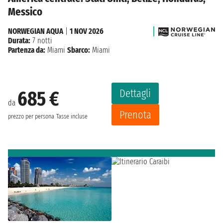
Messico
NORWEGIAN AQUA
|
1 NOV 2026
Durata:
7 notti
Partenza da:
Miami
Sbarco:
Miami
Dettagli
685 €
da
Prenota
prezzo per persona
Tasse incluse