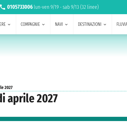
0105733006
lun-ven 9/19 - sab 9/13 (32 linee)
ERE
COMPAGNIE
NAVI
DESTINAZIONI
FLUVIA
ile 2027
i aprile 2027