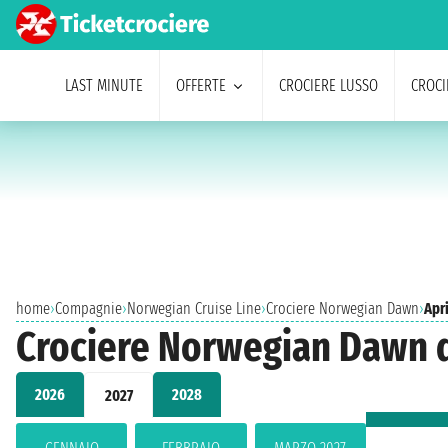
LAST MINUTE
OFFERTE
CROCIERE LUSSO
CROCI
home
›
Compagnie
›
Norwegian Cruise Line
›
Crociere Norwegian Dawn
›
Apr
Crociere Norwegian Dawn d
2026
2028
2027