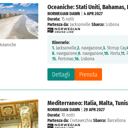
Oceaniche: Stati Uniti, Bahamas,
NORWEGIAN DAWN
|
4 APR 2027
Durata:
15 notti
Partenza da:
Jacksonville
Sbarco:
Lisbona
Itinerario:
1.
Jacksonville,
2.
navigazione,
3.
Stirrup Cay,
8.
navigazione,
9.
navigazione,
10.
Horta,
11.
P
15.
Portimao,
16.
Lisbona
Dettagli
Prenota
Mediterraneo: Italia, Malta, Tunis
NORWEGIAN DAWN
|
29 APR 2027
Durata:
10 notti
Partenza da:
Civitavecchia
Sbarco:
Barcellona