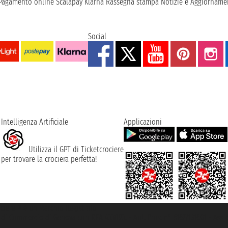
Pagamento online
Scalapay
Klarna
Rassegna stampa
Notizie e Aggiornamen
Social
Intelligenza Artificiale
Applicazioni
Utilizza il GPT di Ticketcrociere
per trovare la crociera perfetta!
rociere ® è un Marchio Registrato
ra di Commercio di Genova con REA 433093. - Aut. Prov. n° 6167/131601 - Ass