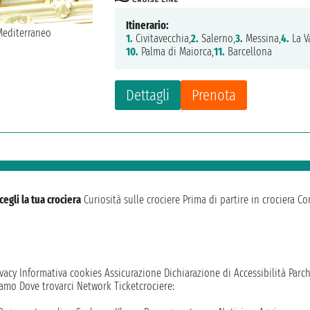
Itinerario:
1.
Civitavecchia,
2.
Salerno,
3.
Messina,
4.
La Va
10.
Palma di Maiorca,
11.
Barcellona
Dettagli
Prenota
cegli la tua crociera
Curiosità sulle crociere
Prima di partire in crociera
Con
vacy
Informativa cookies
Assicurazione
Dichiarazione di Accessibilità
Parc
iamo
Dove trovarci
Network
Ticketcrociere: