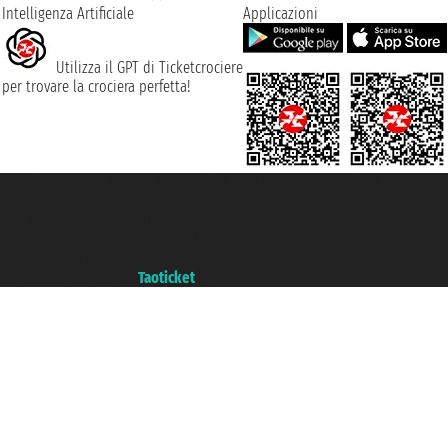
Intelligenza Artificiale
Applicazioni
Utilizza il GPT di Ticketcrociere
per trovare la crociera perfetta!
Taoticket S.r.l. Via Brigata Liguria, 3/21 16121 Genova ©2007/2026 -
Ticketcrociere ® è un Marchio Registrato
P.Iva 06206400720 - Capitale Sociale € 100.000,00 i.v. - Iscritta alla Camera
di Commercio di Genova con REA 433093. - Aut. Prov. n° 6167/131601 -
Assicurazione Unipol - polizza n. 206484182
Un portale del gruppo
Taoticket