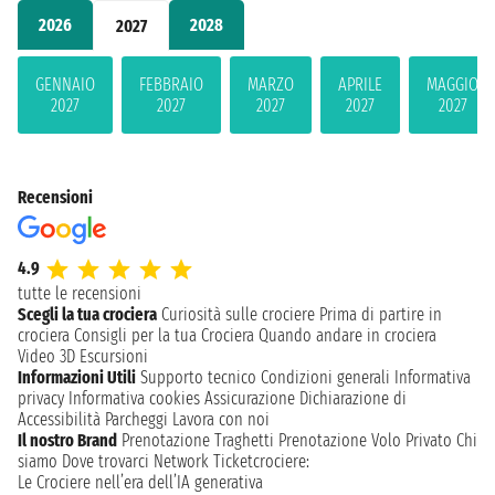
2026
2028
2027
GENNAIO
FEBBRAIO
MARZO
APRILE
MAGGIO
2027
2027
2027
2027
2027
Recensioni
4.9
tutte le recensioni
Scegli la tua crociera
Curiosità sulle crociere
Prima di partire in
crociera
Consigli per la tua Crociera
Quando andare in crociera
Video 3D
Escursioni
Informazioni Utili
Supporto tecnico
Condizioni generali
Informativa
privacy
Informativa cookies
Assicurazione
Dichiarazione di
Accessibilità
Parcheggi
Lavora con noi
Il nostro Brand
Prenotazione Traghetti
Prenotazione Volo Privato
Chi
siamo
Dove trovarci
Network
Ticketcrociere:
Le Crociere nell’era dell’IA generativa