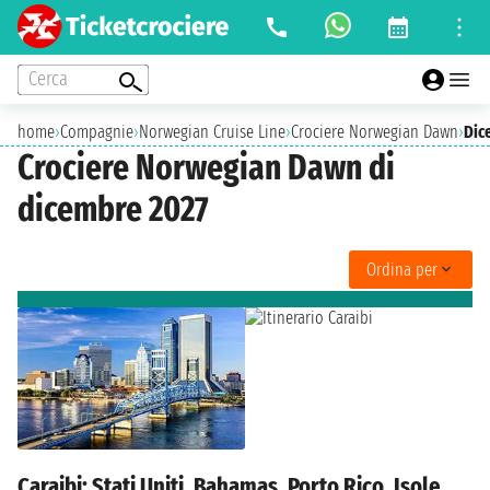
Cerca
home
›
Compagnie
›
Norwegian Cruise Line
›
Crociere Norwegian Dawn
›
Dic
Crociere Norwegian Dawn di
dicembre 2027
Ordina per
Caraibi: Stati Uniti, Bahamas, Porto Rico, Isole