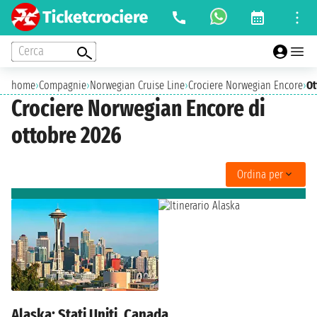
Cerca
home
›
Compagnie
›
Norwegian Cruise Line
›
Crociere Norwegian Encore
›
Ot
Crociere Norwegian Encore di
ottobre 2026
Ordina per
Alaska: Stati Uniti, Canada