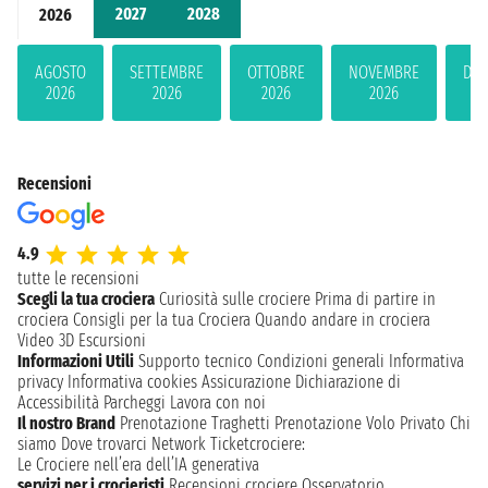
2027
2028
2026
AGOSTO
SETTEMBRE
OTTOBRE
NOVEMBRE
DIC
2026
2026
2026
2026
2
Recensioni
4.9
tutte le recensioni
Scegli la tua crociera
Curiosità sulle crociere
Prima di partire in
crociera
Consigli per la tua Crociera
Quando andare in crociera
Video 3D
Escursioni
Informazioni Utili
Supporto tecnico
Condizioni generali
Informativa
privacy
Informativa cookies
Assicurazione
Dichiarazione di
Accessibilità
Parcheggi
Lavora con noi
Il nostro Brand
Prenotazione Traghetti
Prenotazione Volo Privato
Chi
siamo
Dove trovarci
Network
Ticketcrociere:
Le Crociere nell’era dell’IA generativa
servizi per i crocieristi
Recensioni crociere
Osservatorio