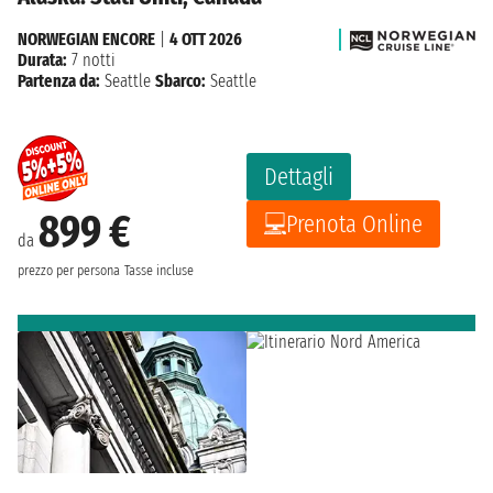
NORWEGIAN ENCORE
|
4 OTT 2026
Durata:
7 notti
Partenza da:
Seattle
Sbarco:
Seattle
Dettagli
899 €
Prenota Online
da
prezzo per persona
Tasse incluse