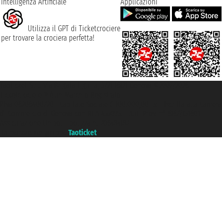
Intelligenza Artificiale
Applicazioni
Utilizza il GPT di Ticketcrociere
per trovare la crociera perfetta!
Taoticket S.r.l. Via Brigata Liguria, 3/21 16121 Genova ©2007/2026 -
Ticketcrociere ® è un Marchio Registrato
P.Iva 06206400720 - Capitale Sociale € 100.000,00 i.v. - Iscritta alla Camera
di Commercio di Genova con REA 433093. - Aut. Prov. n° 6167/131601 -
Assicurazione Unipol - polizza n. 206484182
Un portale del gruppo
Taoticket