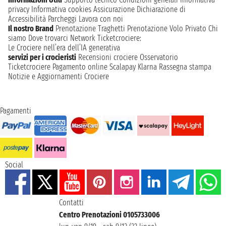
privacy
Informativa cookies
Assicurazione
Dichiarazione di
Accessibilità
Parcheggi
Lavora con noi
Il nostro Brand
Prenotazione Traghetti
Prenotazione Volo Privato
Chi
siamo
Dove trovarci
Network
Ticketcrociere:
Le Crociere nell’era dell’IA generativa
servizi per i crocieristi
Recensioni crociere
Osservatorio
Ticketcrociere
Pagamento online
Scalapay
Klarna
Rassegna stampa
Notizie e Aggiornamenti Crociere
Pagamenti
Social
Contatti
Centro Prenotazioni 0105733006