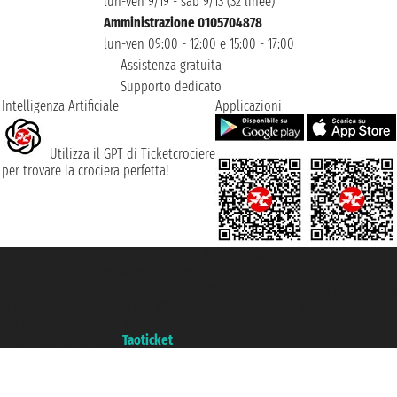
lun-ven 9/19 - sab 9/13 (32 linee)
Amministrazione 0105704878
lun-ven 09:00 - 12:00 e 15:00 - 17:00
Assistenza gratuita
Supporto dedicato
Intelligenza Artificiale
Applicazioni
Utilizza il GPT di Ticketcrociere
per trovare la crociera perfetta!
Taoticket S.r.l. Via Brigata Liguria, 3/21 16121 Genova ©2007/2026 -
Ticketcrociere ® è un Marchio Registrato
P.Iva 06206400720 - Capitale Sociale € 100.000,00 i.v. - Iscritta alla Camera
di Commercio di Genova con REA 433093. - Aut. Prov. n° 6167/131601 -
Assicurazione Unipol - polizza n. 206484182
Un portale del gruppo
Taoticket