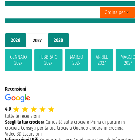
Ordina per
2026
2028
2027
GENNAIO
FEBBRAIO
MARZO
APRILE
MAGGIO
2027
2027
2027
2027
2027
Recensioni
4.9
tutte le recensioni
Scegli la tua crociera
Curiosità sulle crociere
Prima di partire in
crociera
Consigli per la tua Crociera
Quando andare in crociera
Video 3D
Escursioni
Informazioni Utili
Supporto tecnico
Condizioni generali
Informativa