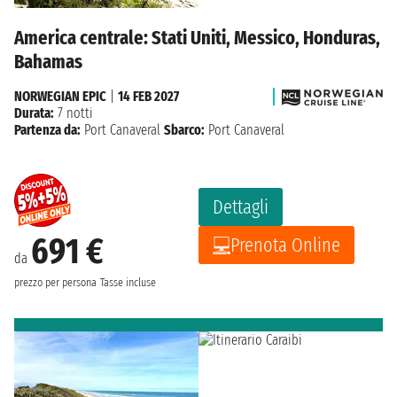
America centrale: Stati Uniti, Messico, Honduras,
Bahamas
NORWEGIAN EPIC
|
14 FEB 2027
Durata:
7 notti
Partenza da:
Port Canaveral
Sbarco:
Port Canaveral
Dettagli
691 €
Prenota Online
da
prezzo per persona
Tasse incluse