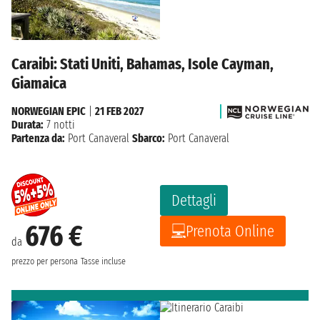
Caraibi: Stati Uniti, Bahamas, Isole Cayman,
Giamaica
NORWEGIAN EPIC
|
21 FEB 2027
Durata:
7 notti
Partenza da:
Port Canaveral
Sbarco:
Port Canaveral
Dettagli
676 €
Prenota Online
da
prezzo per persona
Tasse incluse