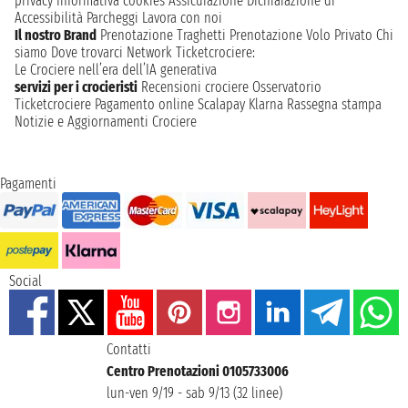
privacy
Informativa cookies
Assicurazione
Dichiarazione di
Accessibilità
Parcheggi
Lavora con noi
Il nostro Brand
Prenotazione Traghetti
Prenotazione Volo Privato
Chi
siamo
Dove trovarci
Network
Ticketcrociere:
Le Crociere nell’era dell’IA generativa
servizi per i crocieristi
Recensioni crociere
Osservatorio
Ticketcrociere
Pagamento online
Scalapay
Klarna
Rassegna stampa
Notizie e Aggiornamenti Crociere
Pagamenti
Social
Contatti
Centro Prenotazioni 0105733006
lun-ven 9/19 - sab 9/13 (32 linee)