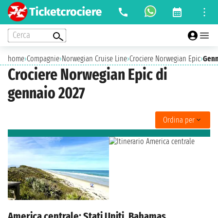
Cerca
home
›
Compagnie
›
Norwegian Cruise Line
›
Crociere Norwegian Epic
›
Genn
Crociere Norwegian Epic di
gennaio 2027
Ordina per
America centrale: Stati Uniti, Bahamas,