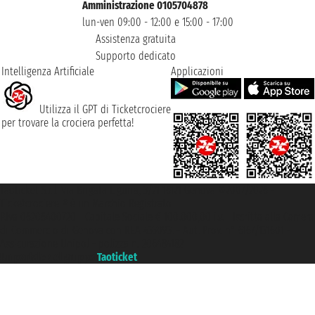
Amministrazione 0105704878
lun-ven 09:00 - 12:00 e 15:00 - 17:00
Assistenza gratuita
Supporto dedicato
Intelligenza Artificiale
Applicazioni
Utilizza il GPT di Ticketcrociere
per trovare la crociera perfetta!
Taoticket S.r.l. Via Brigata Liguria, 3/21 16121 Genova ©2007/2026 -
Ticketcrociere ® è un Marchio Registrato
P.Iva 06206400720 - Capitale Sociale € 100.000,00 i.v. - Iscritta alla Camera
di Commercio di Genova con REA 433093. - Aut. Prov. n° 6167/131601 -
Assicurazione Unipol - polizza n. 206484182
Un portale del gruppo
Taoticket