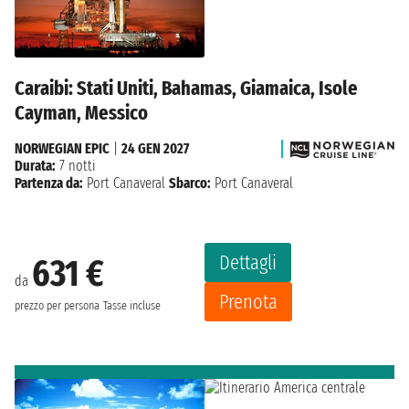
Caraibi: Stati Uniti, Bahamas, Giamaica, Isole
Cayman, Messico
NORWEGIAN EPIC
|
24 GEN 2027
Durata:
7 notti
Partenza da:
Port Canaveral
Sbarco:
Port Canaveral
Dettagli
631 €
da
Prenota
prezzo per persona
Tasse incluse